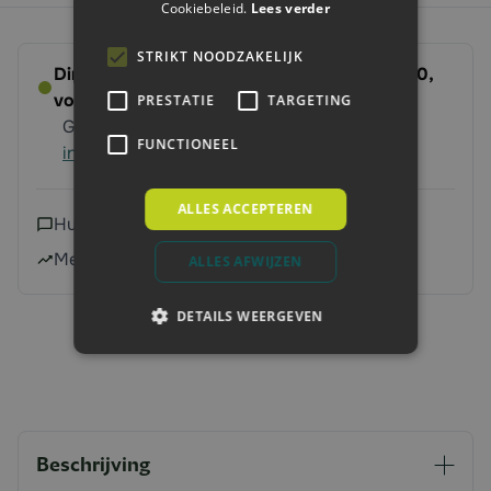
Cookiebeleid.
Lees verder
STRIKT NOODZAKELIJK
Direct leverbaar - Bestel voor dinsdag 14:00,
volgende werkdag op ’t erf
PRESTATIE
TARGETING
Gratis verzending vanaf 250 euro
Meer
FUNCTIONEEL
informatie
ALLES ACCEPTEREN
Hulp nodig?
Neem contact met ons op
Meer dan 240.000 klanten geholpen
ALLES AFWIJZEN
DETAILS WEERGEVEN
Beschrijving