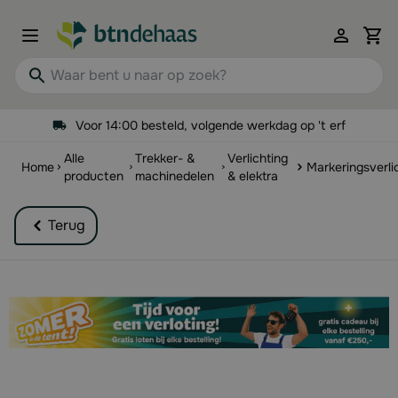
Ga naar de inhoud
View 
Waar bent u naar op zoek?
Voor 14:00 besteld, volgende werkdag op 't erf
Alle
Trekker- &
Verlichting
Home
Markeringsverli
producten
machinedelen
& elektra
Terug