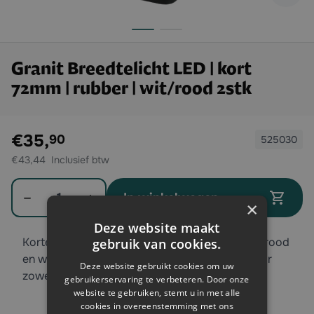
Granit Breedtelicht LED | kort
72mm | rubber | wit/rood 2stk
Exclusief btw:
€35,
90
525030
€43,44
Aantal
In winkelwagen
×
Deze website maakt
Korte breedtelamp 12V / 24V-LED 2 stuks met rood
gebruik van cookies.
en wit licht en een rubberen voet. Geschikt voor
Deze website gebruikt cookies om uw
zowel links als rechts.
gebruikerservaring te verbeteren. Door onze
website te gebruiken, stemt u in met alle
cookies in overeenstemming met ons