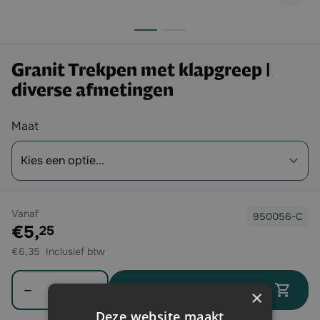
Granit Trekpen met klapgreep |
diverse afmetingen
Opties
Maat
Vanaf
950056-C
Exclusief btw:
€5,
25
€6,35
Aantal
In winkelwagen
×
Deze website maakt