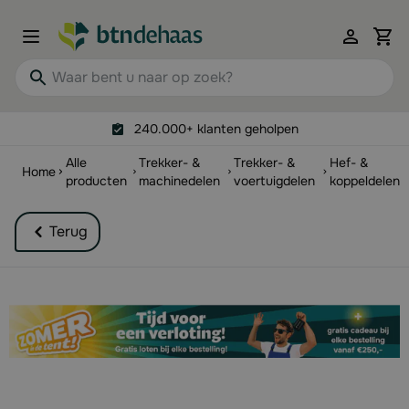
Ga naar de inhoud
View 
Waar bent u naar op zoek?
240.000+ klanten geholpen
Alle
Trekker- &
Trekker- &
Hef- &
Home
producten
machinedelen
voertuigdelen
koppeldelen
Terug