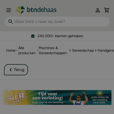
Ga naar de inhoud
View 
Waar bent u naar op zoek?
240.000+ klanten geholpen
Alle
Machines &
Home
Gereedschap
Handgere
producten
Gereedschappen
Terug