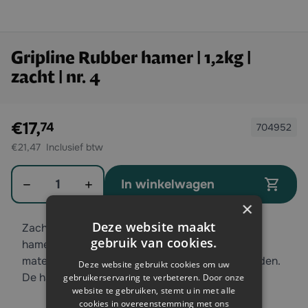
Gripline Rubber hamer | 1,2kg |
zacht | nr. 4
Exclusief btw:
€17,
74
704952
€21,47
Aantal
In winkelwagen
×
Deze website maakt
Zachte rubberen hamer! Deze Gripline rubber
gebruik van cookies.
hamer is een zachte hamer. Hierdoor wordt het
materiaal niet beschadigd tijdens werkzaamheden.
Deze website gebruikt cookies om uw
De hamer weegt 1,2 kilogram en is nummer 4.
gebruikerservaring te verbeteren. Door onze
website te gebruiken, stemt u in met alle
cookies in overeenstemming met ons