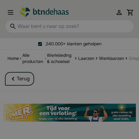
Ga naar de inhoud
View 
Waar bent u naar op zoek?
240.000+ klanten geholpen
Alle
Werkkleding
Home
Laarzen
Werklaarzen
Grisp
producten
& schoeisel
Terug