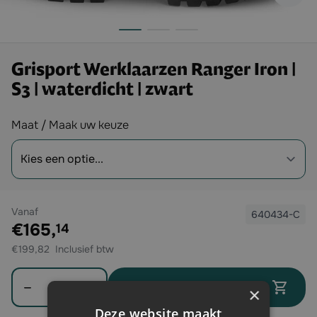
Grisport Werklaarzen Ranger Iron |
S3 | waterdicht | zwart
Opties
Maat / Maak uw keuze
Vanaf
640434-C
Exclusief btw:
€165,
14
€199,82
Aantal
In winkelwagen
×
Deze website maakt