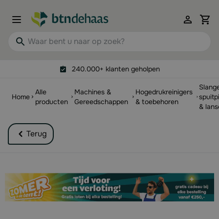
Ga naar de inhoud
View 
Waar bent u naar op zoek?
240.000+ klanten geholpen
Slang
Alle
Machines &
Hogedrukreinigers
Home
spuitp
producten
Gereedschappen
& toebehoren
& lans
Terug