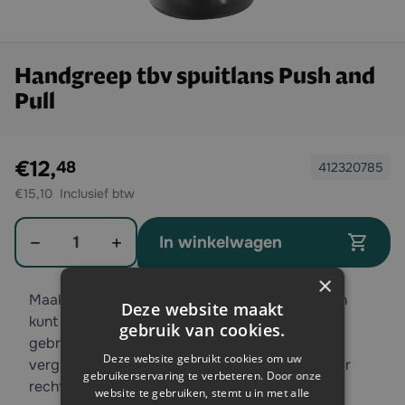
Handgreep tbv spuitlans Push and
Pull
Exclusief btw:
€12,
48
412320785
€15,10
Aantal
In winkelwagen
×
Maakt u gebruik van de Push and Pull lans? Dan
Deze website maakt
kunt u bij deze lans een speciale handgreep
gebruik van cookies.
gebruiken. De handgreep dient als een
Deze website gebruikt cookies om uw
vergrendelbare zijhandgreep en kan zowel door
gebruikerservaring te verbeteren. Door onze
rechts- als linkshandigen gebruikt worden.
website te gebruiken, stemt u in met alle