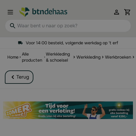
Ga naar de inhoud
View 
Waar bent u naar op zoek?
Voor 14:00 besteld, volgende werkdag op 't erf
Alle
Werkkleding
Home
Werkkleding
Werkbroeken
producten
& schoeisel
Terug