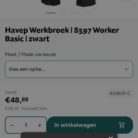
Havep Werkbroek | 8597 Worker
Basic | zwart
Opties
Maat / Maak uw keuze
Vanaf
623800-C
Exclusief btw:
€48,
69
€58,91
Aantal
In winkelwagen