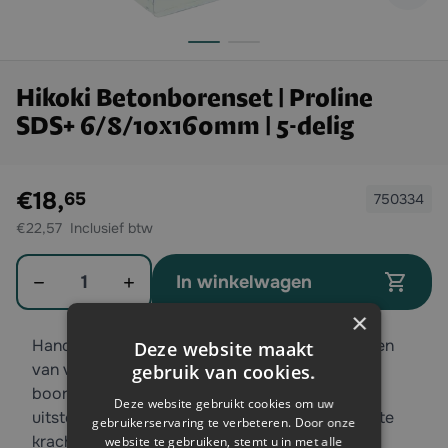
Hikoki Betonborenset | Proline
SDS+ 6/8/10x160mm | 5-delig
Exclusief btw:
€18,
65
750334
€22,57
Aantal
In winkelwagen
×
Handige SDS-plus borenset van Hikoki, voorzien
Deze website maakt
van vijf boren. Geschikt voor een SDS-plus
gebruik van cookies.
boorkop. De boren zijn gemaakt van een
Deze website gebruikt cookies om uw
uitstekende kwaliteit en zijn bestand tegen grote
gebruikerservaring te verbeteren. Door onze
krachten.
website te gebruiken, stemt u in met alle