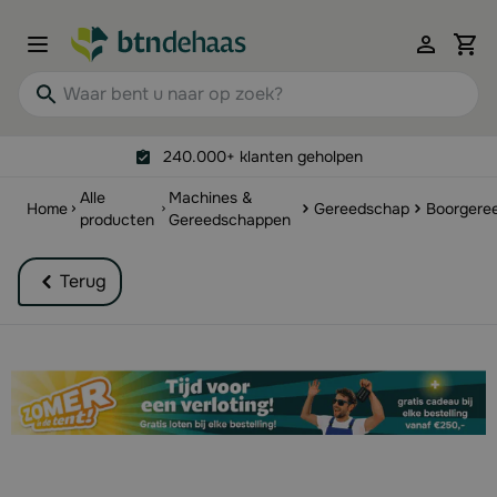
Ga naar de inhoud
View 
Waar bent u naar op zoek?
240.000+ klanten geholpen
Alle
Machines &
Home
Gereedschap
Boorgere
producten
Gereedschappen
Terug