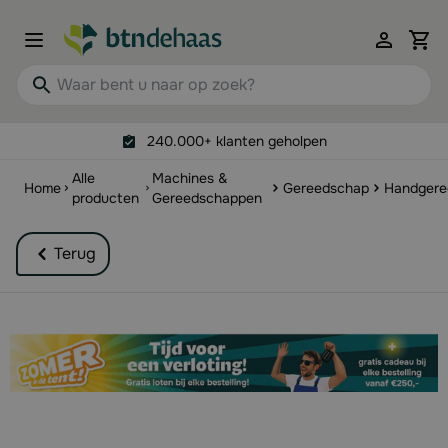
Ga naar de inhoud
View 
Waar bent u naar op zoek?
240.000+ klanten geholpen
Alle
Machines &
Home
Gereedschap
Handgere
producten
Gereedschappen
Terug