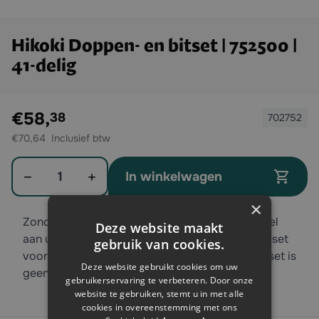
Hikoki Doppen- en bitset | 752500 |
41-delig
Exclusief btw:
€58,
38
702752
€70,64
Aantal
In winkelwagen
×
Zonder goede doppen of bitten heeft u niet veel
Deze website maakt
aan uw slagmachine, daarom is dit de perfecte set
gebruik van cookies.
voor iedereen met een slagmachine. Met deze set is
Deze website gebruikt cookies om uw
geen enkele maat of aansluiting een probleem.
gebruikerservaring te verbeteren. Door onze
website te gebruiken, stemt u in met alle
cookies in overeenstemming met ons