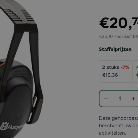
Exclusief btw:
€20,
€25,10
Staffelprijzen
2
stuks
-
7
%
€19,
36
Aantal
Deze gehoorbesc
beschermt uw or
activiteiten.