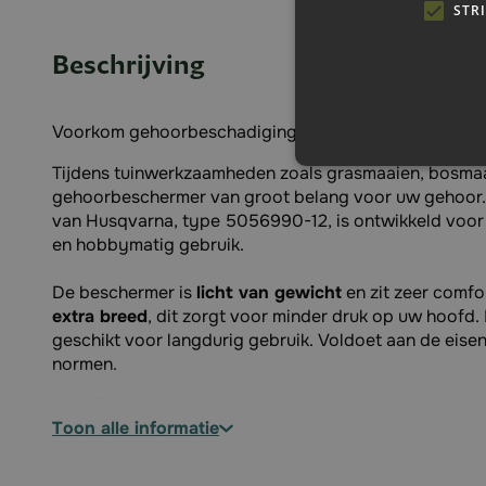
STR
Beschrijving
Voorkom gehoorbeschadiging, draag een gehoorbesc
Tijdens tuinwerkzaamheden zoals grasmaaien, bosmaa
gehoorbeschermer van groot belang voor uw gehoor
van Husqvarna, type 5056990-12, is ontwikkeld voor
en hobbymatig gebruik.
De beschermer is
licht van gewicht
en zit zeer comfo
extra breed
, dit zorgt voor minder druk op uw hoofd.
geschikt voor langdurig gebruik. Voldoet aan de eisen
normen.
Specificaties:
toon alle informatie
Geschikt voor: dragen tijdens tuinwerkzaamheden
Met een extra brede hoofdband