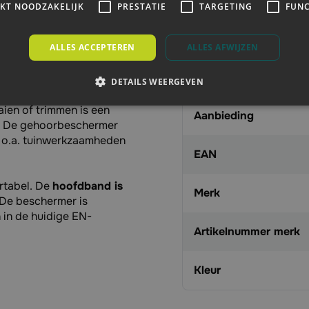
IKT NOODZAKELIJK
PRESTATIE
TARGETING
FUNC
Specificaties
ALLES ACCEPTEREN
ALLES AFWIJZEN
Artikelnummer
DETAILS WEERGEVEN
hermer.
ien of trimmen is een
Aanbieding
. De gehoorbeschermer
 o.a. tuinwerkzaamheden
EAN
rtabel. De
hoofdband is
Merk
 De beschermer is
 in de huidige EN-
Artikelnummer merk
Kleur