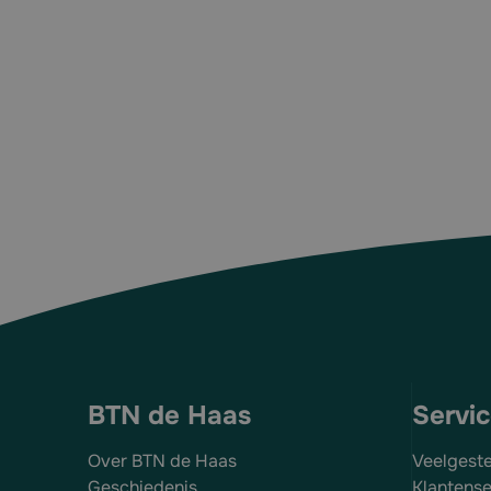
Kleur: zwart
BTN de Haas
Servi
Over BTN de Haas
Veelgest
Geschiedenis
Klantense