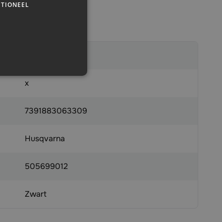
TIONEEL
610108
x
7391883063309
Husqvarna
505699012
Zwart