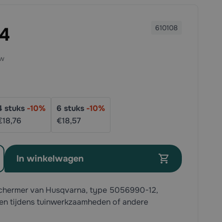
74
610108
4
stuks
-
10
%
6
stuks
-
10
%
€18,
76
€18,
57
In winkelwagen
hermer van Husqvarna, type 5056990-12,
en tijdens tuinwerkzaamheden of andere