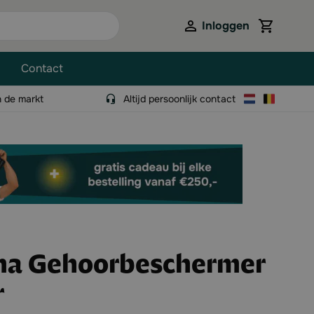
Inloggen
View cart,
Contact
n de markt
Altijd persoonlijk contact
na Gehoorbeschermer
r