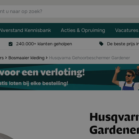
aar op zoek?
Nverstand Kennisbank
Acties & Opruiming
Vacatures
240.000+ klanten geholpen
De beste prijs i
rs
Bosmaaier kleding
Husqvarna Gehoorbeschermer Gardener
Husqvar
Gardene