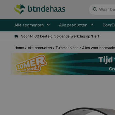
Ga naar de inhoud
Waar bent u n
Alle segmenten
Alle producten
BoerE
Voor 14:00 besteld, volgende werkdag op 't erf
Home
Alle producten
Tuinmachines
Alles voor bosmaaie