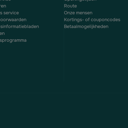
ren
Route
es service
Onze mensen
voorwaarden
Kortings- of couponcodes
dsinformatiebladen
Betaalmogelijkheden
en
itsprogramma