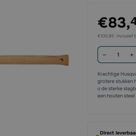
Exclusief btw:
€83,
€100,95
Aantal
Krachtige Husqva
grotere stukken
u de sterke slagb
een houten steel
Direct leverba