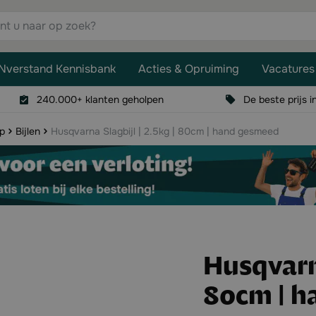
aar op zoek?
Nverstand Kennisbank
Acties & Opruiming
Vacatures
240.000+ klanten geholpen
De beste prijs i
p
Bijlen
Husqvarna Slagbijl | 2.5kg | 80cm | hand gesmeed
Husqvarna
80cm | h