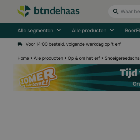
Ga naar de inhoud
Waar bent u n
Alle segmenten
Alle producten
BoerE
Voor 14:00 besteld, volgende werkdag op 't erf
Home
Alle producten
Op & om het erf
Snoeigereedscha