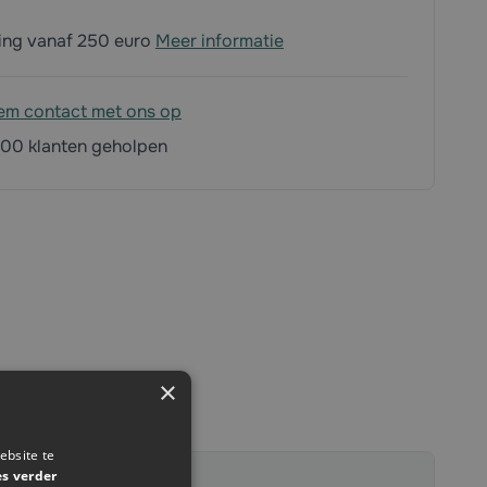
ding vanaf 250 euro
Meer informatie
em contact met ons op
00 klanten geholpen
×
ebsite te
es verder
708324