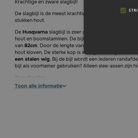
Krachtige en zware slagbijl!
STR
De slagbijl is de meest krachtige en zware bijl voor he
stukken hout.
De
Husqvarna
slagbijl is zeer geschikt voor het klov
hout en boomstammen. De bijl
weegt 2.5kg
en heeft 
van
82cm
. Door de lengte van de steel kunt u zonder 
hout kloven. De sterke kop is stevig bevestigd door 
een stalen wig
. Bij de bijl wordt een lederen randafd
bijl als voorhamer gebruiken? Alleen slee-assen zijn h
Specificaties:
toon alle informatie
Merk: Husqvarna
Type: Slagbijl
Geschikt voor: Kloven van grote stukken hout e
Lengte: 82 cm
Materiaal: Hickory
Handvat: Recht
Gewicht: 2.5 kg
Artikelnummer Husqvarna: 576926601