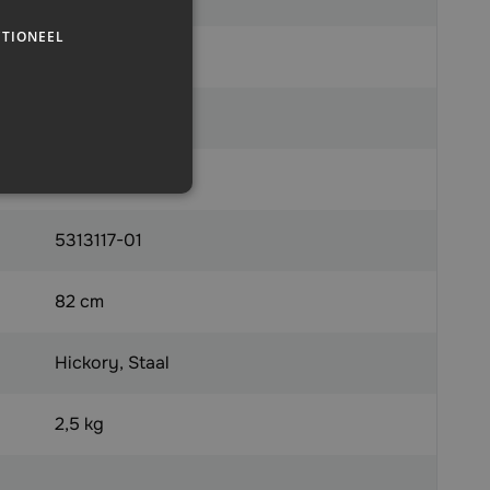
TIONEEL
x
7392930765405
Husqvarna
5313117-01
82 cm
Hickory, Staal
2,5 kg