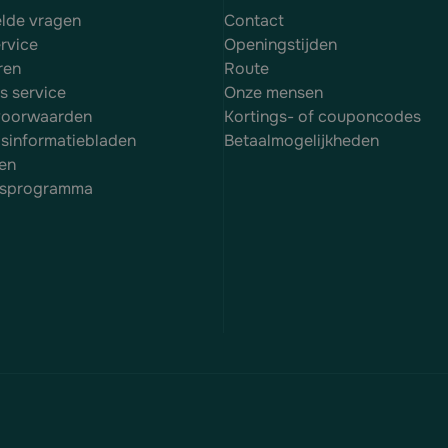
elde vragen
Contact
rvice
Openingstijden
ren
Route
es service
Onze mensen
voorwaarden
Kortings- of couponcodes
dsinformatiebladen
Betaalmogelijkheden
en
itsprogramma