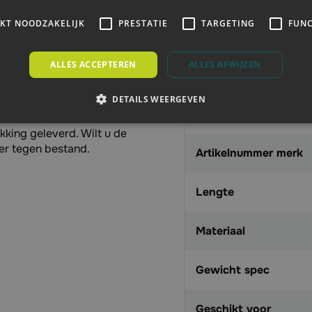
IKT NOODZAKELIJK
PRESTATIE
TARGETING
FUNC
t splijten van grotere
Aanbieding
ALLES ACCEPTEREN
ALLES AFWIJZEN
en van grotere stukken
EAN
een lange houten steel
DETAILS WEERGEVEN
veel kracht te zetten
Merk
middel van een
houten als
ekking geleverd. Wilt u de
ier tegen bestand.
Artikelnummer merk
Lengte
Materiaal
n boomstammen
Gewicht spec
Geschikt voor