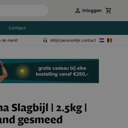
Inloggen
View cart,
Contact
n de markt
Altijd persoonlijk contact
 Slagbijl | 2.5kg |
and gesmeed