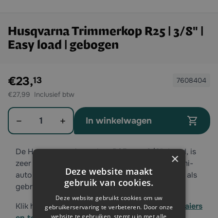
Husqvarna Trimmerkop R25 | 3/8" |
Easy load | gebogen
Exclusief btw:
€23,
13
7608404
€27,99
Aantal
In winkelwagen
De Husqvarna trimmerkop R25, met 3/8" draad, is
×
zeer geschikt voor het maaien van gras. De semi-
Deze website maakt
automatische draadtoevoer zorgt ervoor dat u als
gebruik van cookies.
gebruiker veel comfort heeft.
Deze website gebruikt cookies om uw
Klik hier voor ons volledige assortiment
bosmaaiers
gebruikerservaring te verbeteren. Door onze
website te gebruiken, stemt u in met alle
en toebehoren
.