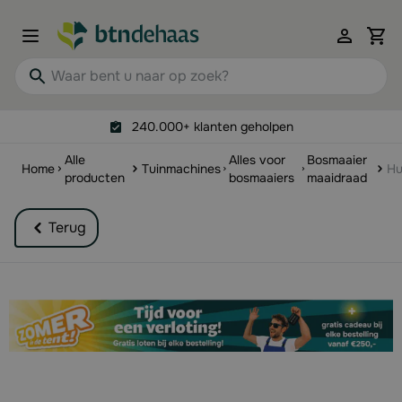
Ga naar de inhoud
View 
Waar bent u naar op zoek?
240.000+ klanten geholpen
Alle
Alles voor
Bosmaaier
Home
Tuinmachines
Hu
producten
bosmaaiers
maaidraad
Terug