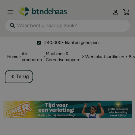
Ga naar de inhoud
View 
Waar bent u naar op zoek?
240.000+ klanten geholpen
Alle
Machines &
Home
Werkplaatsartikelen
Bev
producten
Gereedschappen
Terug