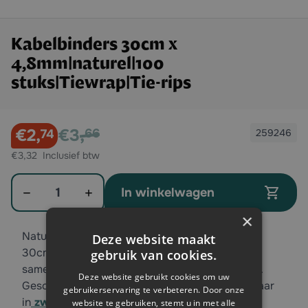
Kabelbinders 30cm x
4,8mm|naturel|100
stuks|Tiewrap|Tie-rips
Exclusief btw:
€3,
€2,
Exclusief btw
66
74
259246
€3,32
Aantal
In winkelwagen
×
Naturel / wit kleurige kabelbinders 100 stuks |
Deze website maakt
30cm x 4,8 mm, voor het vastmaken of
gebruik van cookies.
samenbundelen van materialen en voorwerpen.
Deze website gebruikt cookies om uw
Geschikt voor eenmalig gebruik. Ook verkrijgbaar
gebruikerservaring te verbeteren. Door onze
in
zwart, kleur en andere afmetingen.
website te gebruiken, stemt u in met alle