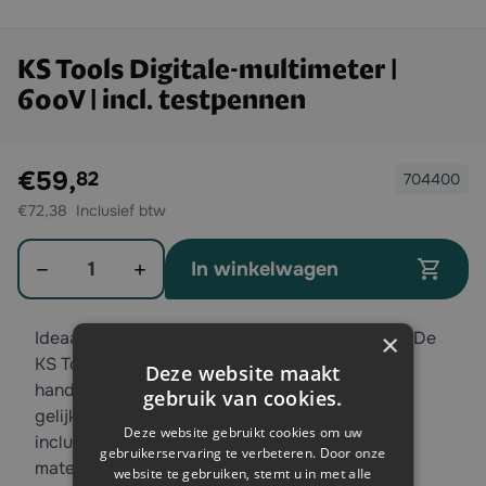
KS Tools Digitale-multimeter |
600V | incl. testpennen
Exclusief btw:
€59,
82
704400
€72,38
Aantal
In winkelwagen
Ideaal voor in de werkplaats en bij elektronica. De
×
KS Tools digitale-multimeter beschikt over de
Deze website maakt
handige basis-meetfuncties. De meter meet de
gebruik van cookies.
gelijkspanning tot 600v en wordt geleverd
Deze website gebruikt cookies om uw
inclusief testpennen. Gemaakt van degelijk
gebruikerservaring te verbeteren. Door onze
materiaal.
website te gebruiken, stemt u in met alle