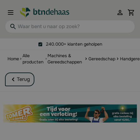
Ga naar de inhoud
View 
Waar bent u naar op zoek?
240.000+ klanten geholpen
Alle
Machines &
Home
Gereedschap
Handgere
producten
Gereedschappen
Terug