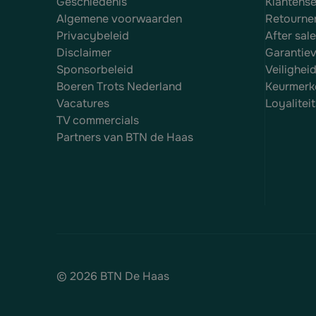
Geschiedenis
Klantense
Algemene voorwaarden
Retourne
Privacybeleid
After sal
Disclaimer
Garantie
Sponsorbeleid
Veilighei
Boeren Trots Nederland
Keurmerk
Vacatures
Loyalite
TV commercials
Partners van BTN de Haas
© 2026 BTN De Haas