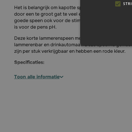
STR
Het is belangrijk om kapotte spenen te vervangen om
door een te groot gat te veel en te snel melk vrijkomt
goede speen ook voor de stimulatie van speeksel aan
is voor de pens pH.
Deze korte lammerenspeen met
kruissnede
is geschik
lammerenbar en drinkautomaat. Deze speen is gemaak
zijn per stuk verkrijgbaar en hebben een rode kleur.
Specificaties:
Geschikt voor: lammeren
toon alle informatie
Te gebruiken bij: lammerenfles, lammerbar of drin
Kruissnede slotgat
Materiaal: rubber