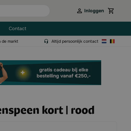
Inloggen
View cart,
Contact
n de markt
Altijd persoonlijk contact
speen kort | rood