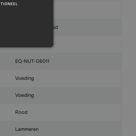
TIONEEL
X
Nu scherp geprijsd
9999999110417
EQ-NUT-06011
Voeding
Voeding
Rood
Lammeren