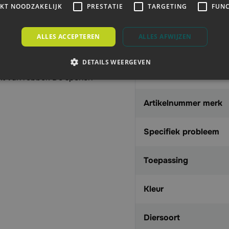
IKT NOODZAKELIJK
PRESTATIE
TARGETING
FUNC
 te voorkomen dat er
Feed
. Daarnaast zorgt een
maak wat weer positief
ALLES ACCEPTEREN
ALLES AFWIJZEN
Aanbieding
DETAILS WEERGEVEN
t voor zowel de fles als
EAN
t van rubber. De spenen
Artikelnummer merk
Specifiek probleem
kautomaat
Toepassing
Kleur
Diersoort