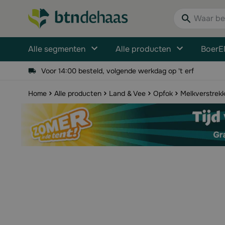
Ga naar de inhoud
Waar bent u n
Alle segmenten
Alle producten
BoerE
Voor 14:00 besteld, volgende werkdag op 't erf
Home
Alle producten
Land & Vee
Opfok
Melkverstrekk