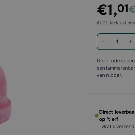
Exclusief btw:
€1,
01
€
Ex
€1,22
Aantal
Deze rode speen 
een lammerenbar 
van rubber.
Direct leverba
op ’t erf
Gratis verzen