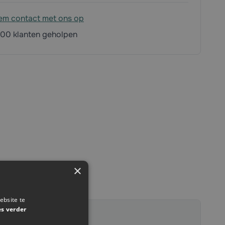
em contact met ons op
00 klanten geholpen
×
ebsite te
es verder
110417