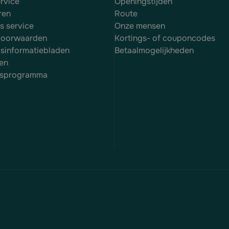
rvice
Openingstijden
ren
Route
es service
Onze mensen
voorwaarden
Kortings- of couponcodes
dsinformatiebladen
Betaalmogelijkheden
en
itsprogramma