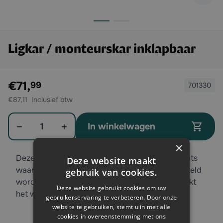
Ligkar / monteurskar inklapbaar
Exclusief btw:
€71,
99
701330
€87,11
Aantal
In winkelwagen
×
Deze ligkar mag niet ontbreken in een werkplaats
Deze website maakt
waar veel onder voertuigen of machine gesleuteld
gebruik van cookies.
wordt. Deze ligkar biedt u veel comfort en maakt
Deze website gebruikt cookies om uw
het werken stukken makkelijker!
gebruikerservaring te verbeteren. Door onze
website te gebruiken, stemt u in met alle
cookies in overeenstemming met ons