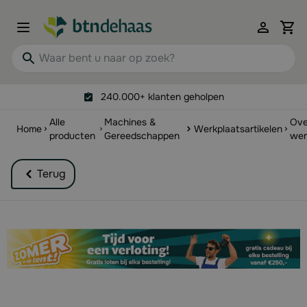
Ga naar de inhoud
View 
Waar bent u naar op zoek?
240.000+ klanten geholpen
Alle
Machines &
Ove
Home
Werkplaatsartikelen
producten
Gereedschappen
wer
Terug