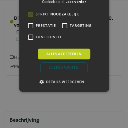
Cookiebeleid.
Lees verder
STRIKT NOODZAKELIJK
Direct leverbaar - Bestel voor dinsdag 14:00,
volgende werkdag op ’t erf
PRESTATIE
TARGETING
Gratis verzending vanaf 250 euro
Meer
FUNCTIONEEL
informatie
ALLES ACCEPTEREN
Hulp nodig?
Neem contact met ons op
Meer dan 240.000 klanten geholpen
ALLES AFWIJZEN
DETAILS WEERGEVEN
Beschrijving