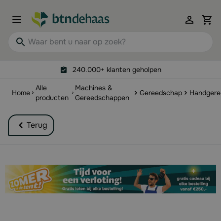
Ga naar de inhoud
View 
Waar bent u naar op zoek?
240.000+ klanten geholpen
Alle
Machines &
Home
Gereedschap
Handgere
producten
Gereedschappen
Terug