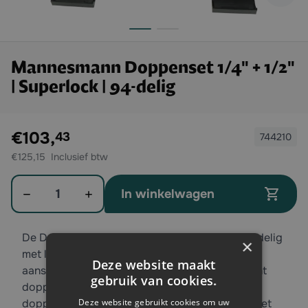
Mannesmann Doppenset 1/4" + 1/2"
| Superlock | 94-delig
Exclusief btw:
€103,
43
744210
€125,15
Aantal
In winkelwagen
De Doppenset van Brüder Mannesmann is 94-delig
×
met lange en korte doppen met 1/4" en 1/2"
Deze website maakt
aansluiting. Daarnaast bevat de set ook zeskant
gebruik van cookies.
doppen, sleuf, Pozidrive, Philips, torx en inbus
Deze website gebruikt cookies om uw
doppen. De zeskant doppen beschikken over het