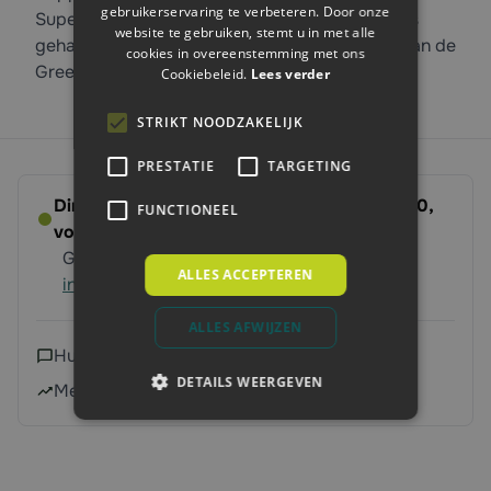
gebruikerservaring te verbeteren. Door onze
Superlock profiel waardoor kapotte bouten los
website te gebruiken, stemt u in met alle
gehaald kunnen worden. De set is onderdeel van de
cookies in overeenstemming met ons
Greenline serie.
Cookiebeleid.
Lees verder
STRIKT NOODZAKELIJK
PRESTATIE
TARGETING
Direct leverbaar - Bestel voor dinsdag 14:00,
FUNCTIONEEL
volgende werkdag op ’t erf
Gratis verzending vanaf 250 euro
Meer
ALLES ACCEPTEREN
informatie
ALLES AFWIJZEN
Hulp nodig?
Neem contact met ons op
DETAILS WEERGEVEN
Meer dan 240.000 klanten geholpen