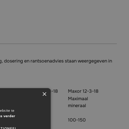
ing, dosering en rantsoenadvies staan weergegeven in
-MH 5-25-5
Maxor 5-3-18
Maxor 12-3-18
×
llent
Maximaal
Maximaal
raal
mineraal
mineraal
ebsite te
es verder
250
100-150
100-150
TIONEEL