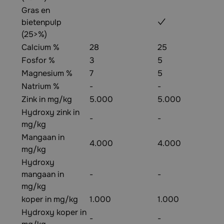
Gras en
bietenpulp
✓
(25>%)
Calcium %
28
25
Fosfor %
3
5
Magnesium %
7
5
Natrium %
-
-
Zink in mg/kg
5.000
5.000
Hydroxy zink in
-
-
mg/kg
Mangaan in
4.000
4.000
mg/kg
Hydroxy
mangaan in
-
-
mg/kg
koper in mg/kg
1.000
1.000
Hydroxy koper in
-
-