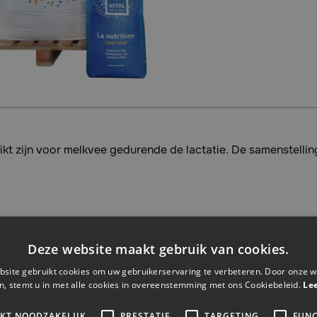
ikt zijn voor melkvee gedurende de lactatie. De samenstell
Max-MS 3-28-7
Max-MS 5-25-5
Max-MH 3-28-5
Max
Excellent
Exce
Deze website maakt gebruik van cookies.
Luxe mineraal
Luxe mineraal
mineraal
mine
site gebruikt cookies om uw gebruikerservaring te verbeteren. Door onze w
n, stemt u in met alle cookies in overeenstemming met ons Cookiebeleid.
Le
150-250
150-250
150-250
150-
IKT NOODZAKELIJK
PRESTATIE
TARGETING
FUNC