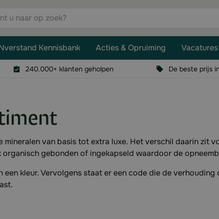
aar op zoek?
Nverstand Kennisbank
Acties & Opruiming
Vacatures
240.000+ klanten geholpen
De beste prijs i
rtiment
mineralen van basis tot extra luxe. Het verschil daarin zit 
aak organisch gebonden of ingekapseld waardoor de opneemb
 een kleur. Vervolgens staat er een code die de verhouding 
past.