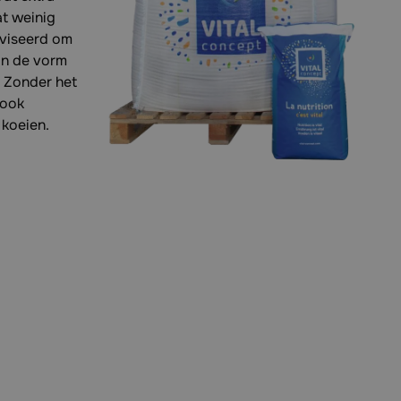
at weinig
viseerd om
in de vorm
. Zonder het
 ook
 koeien.