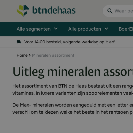
Ga naar de inhoud
Waar bent u n
Alle segmenten
Alle producten
BoerE
Voor 14:00 besteld, volgende werkdag op 't erf
Home
Mineralen assortiment
Uitleg mineralen asso
Het assortiment van BTN de Haas bestaat uit een range 
vitamines. In luxere varianten zijn spoorelementen v
De Max- mineralen worden aangeduid met een letter en
verschil om te kiezen welke het beste in het rantsoen 