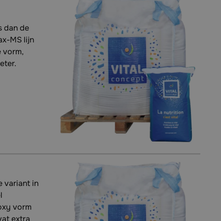
s dan de
x-MS lijn
e vorm,
eter.
 variant in
l
oxy vorm
at extra