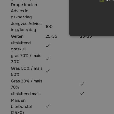
Droge Koeien
Advies in
g/koe/dag
Jongvee Advies
100
100
in g/koe/dag
Geiten
25-35
25-35
uitsluitend
✓
graskuil
gras 70% / mais
✓
30%
Gras 50% / mais
✓
50%
Gras 30% / mais
✓
70%
uitsluitend mais
✓
Mais en
bierborstel
✓
(25>%)