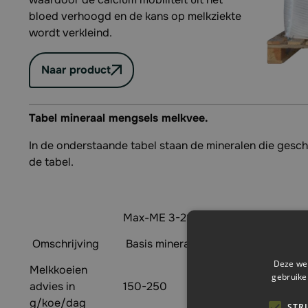
bloed verhoogd en de kans op melkziekte
wordt verkleind.
Naar product
Tabel mineraal mengsels melkvee.
In de onderstaande tabel staan de mineralen die gesch
de tabel.
Max-ME 3-28-7
Max-ME 5-25-5
Omschrijving
Basis mineraal
Basis mineraal
Deze web
Melkkoeien
gebruike
advies in
150-250
150-250
g/koe/dag
STR