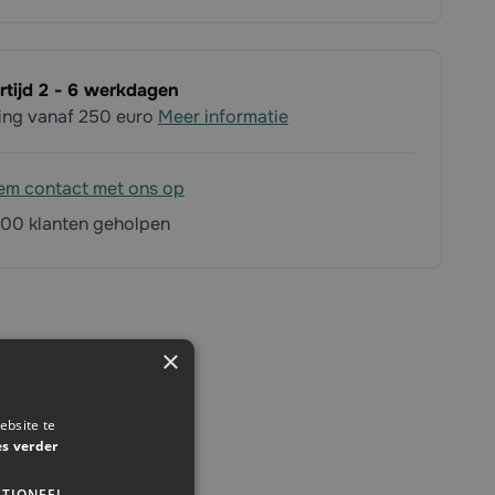
rtijd 2 - 6 werkdagen
ding vanaf 250 euro
Meer informatie
em contact met ons op
00 klanten geholpen
×
ebsite te
es verder
TIONEEL