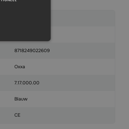
610008
x
8718249022609
Oxxa
7.17.000.00
Blauw
CE