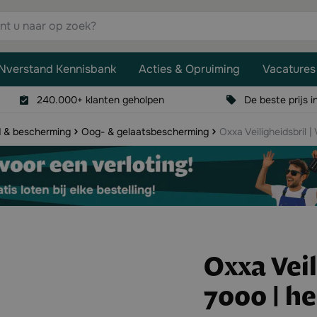
aar op zoek?
Nverstand Kennisbank
Acties & Opruiming
Vacatures
240.000+ klanten geholpen
De beste prijs i
d & bescherming
Oog- & gelaatsbescherming
Oxxa Veiligheidsbril |
Oxxa Veil
7000 | he