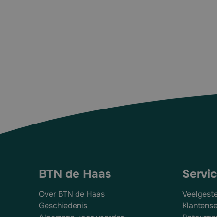
bosmaaien
Kunststof frame
Grote lens en zijkappen
Verstelbare veren
Antikras en antistatisch
Lensmarkering: 2-1.2 O 1 F
Normering: EN 166
Gewicht: 32 gram
Kleur: blauw
BTN de Haas
Servi
Over BTN de Haas
Veelgest
Geschiedenis
Klantense