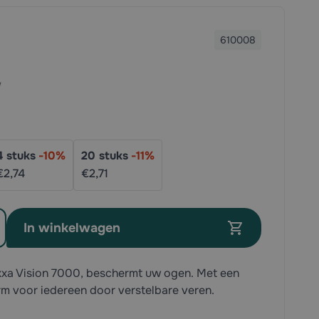
610008
4
stuks
-
10
%
20
stuks
-
11
%
€2,
74
€2,
71
In winkelwagen
Oxxa Vision 7000, beschermt uw ogen. Met een
m voor iedereen door verstelbare veren.