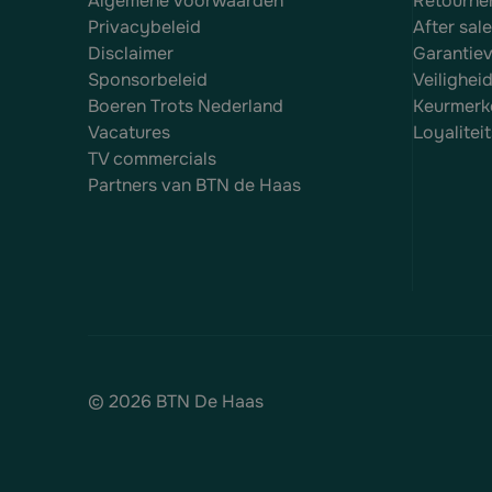
Algemene voorwaarden
Retourne
Privacybeleid
After sal
Disclaimer
Garantie
Sponsorbeleid
Veilighei
Boeren Trots Nederland
Keurmerk
Vacatures
Loyalite
TV commercials
Partners van BTN de Haas
© 2026 BTN De Haas