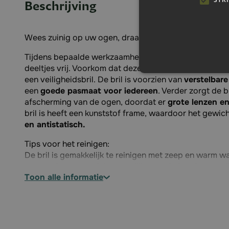
Beschrijving
Wees zuinig op uw ogen, draag een veiligheidbril.
Tijdens bepaalde werkzaamheden zoals slijpen, komen
deeltjes vrij. Voorkom dat deze deeltjes in uw ogen t
een veiligheidsbril. De bril is voorzien van
verstelbare
een
goede pasmaat voor iedereen
. Verder zorgt de 
afscherming van de ogen, doordat er
grote lenzen en
bril is heeft een kunststof frame, waardoor het gewicht
en antistatisch.
Tips voor het reinigen:
De bril is gemakkelijk te reinigen met zeep en warm w
zorgen dat u zo weinig mogelijk over de lens heen wrijf
toon alle informatie
deppend de bril droog maken.
Specificaties:
Geschikt voor: man en vrouw
Te gebruiken bij: diverse werkzaamheden zoals bij