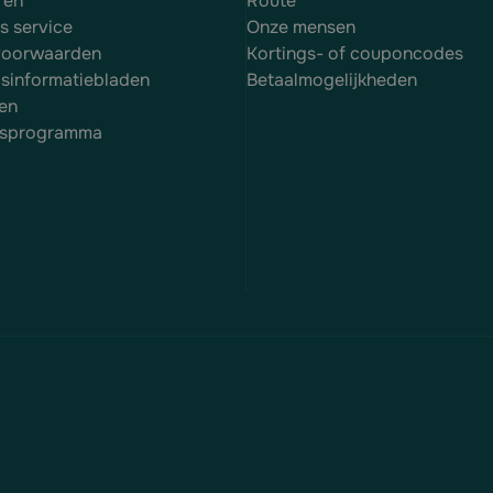
ren
Route
es service
Onze mensen
voorwaarden
Kortings- of couponcodes
dsinformatiebladen
Betaalmogelijkheden
en
itsprogramma