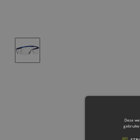
Deze web
gebruike
STR