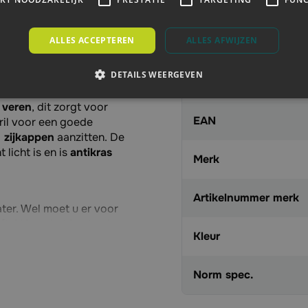
Specificaties
ALLES ACCEPTEREN
ALLES AFWIJZEN
Artikelnummer
DETAILS WEERGEVEN
 er wel eens losse
Aanbieding
erecht komen en draag
 veren
, dit zorgt voor
EAN
bril voor een goede
 zijkappen
aanzitten. De
 licht is en is
antikras
Merk
Artikelnummer merk
ater. Wel moet u er voor
t. U kunt het beste al
Kleur
Norm spec.
voorbeeld slijpen en