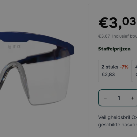
Exclusief btw:
€3,
03
€3,67
Staffelprijzen
2
stuks
-
7
%
€2,
83
Aantal
Veiligheidsbril 
geschikte pasvor