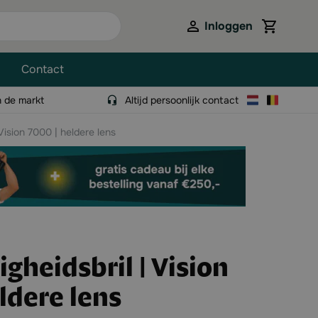
Inloggen
View cart,
Contact
n de markt
Altijd persoonlijk contact
 Vision 7000 | heldere lens
igheidsbril | Vision
ldere lens