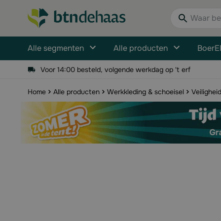
Ga naar de inhoud
Waar bent u n
Alle segmenten
Alle producten
BoerE
Voor 14:00 besteld, volgende werkdag op 't erf
Home
Alle producten
Werkkleding & schoeisel
Veilighei