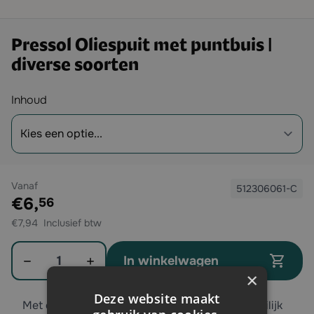
Pressol Oliespuit met puntbuis |
diverse soorten
Opties
Inhoud
Vanaf
512306061-C
Exclusief btw:
€6,
56
€7,94
Aantal
In winkelwagen
×
Deze website maakt
Met de Pressol oliespuit kunt u eenvoudig moeilijk