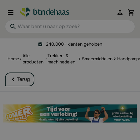
Ga naar de inhoud
View 
Waar bent u naar op zoek?
240.000+ klanten geholpen
Alle
Trekker- &
Home
Smeermiddelen
Handpomp
producten
machinedelen
Terug