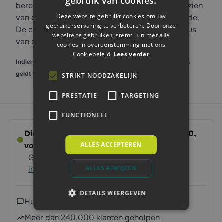
gebruik van cookies.
bereikbare plaatsen smeren. De oliekan is voorzien
Deze website gebruikt cookies om uw
van een puntbuis dat gebogen is aan het uiteinde.
gebruikerservaring te verbeteren. Door onze
De container is gemaakt van staal en de spuitbus
website te gebruiken, stemt u in met alle
van aluminium. Verkrijgbaar in 250 en 500ml.
cookies in overeenstemming met ons
Cookiebeleid.
Lees verder
Indien er staffelkorting op het product van toepassing is, dan
geldt dit alleen bij afname van gelijke maat.
STRIKT NOODZAKELIJK
PRESTATIE
TARGETING
FUNCTIONEEL
Direct leverbaar - Bestel voor dinsdag 14:00,
ALLES ACCEPTEREN
volgende werkdag op ’t erf
Gratis verzending vanaf 250 euro
Meer
ALLES AFWIJZEN
informatie
DETAILS WEERGEVEN
Hulp nodig?
Neem contact met ons op
Meer dan 240.000 klanten geholpen