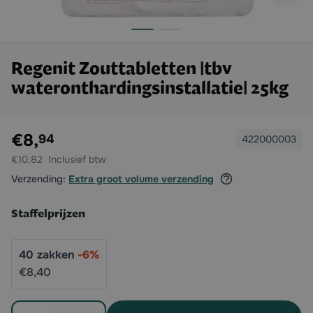
Regenit Zouttabletten |tbv
wateronthardingsinstallatie| 25kg
Exclusief btw:
€8,
94
422000003
€10,82
Verzending:
Extra groot volume verzending
Staffelprijzen
40
zakken
-
6
%
€8,
40
Aantal