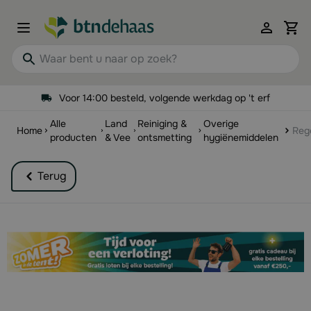
Ga naar de inhoud
View 
Waar bent u naar op zoek?
Voor 14:00 besteld, volgende werkdag op 't erf
Alle
Land
Reiniging &
Overige
Home
Rege
producten
& Vee
ontsmetting
hygiënemiddelen
Terug