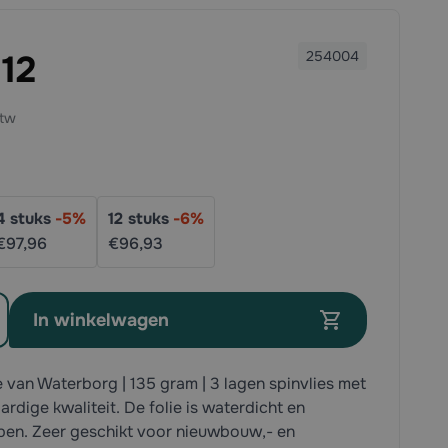
,
12
254004
4
stuks
-
5
%
12
stuks
-
6
%
€97,
96
€96,
93
In winkelwagen
 van Waterborg | 135 gram | 3 lagen spinvlies met
dige kwaliteit. De folie is waterdicht en
en. Zeer geschikt voor nieuwbouw,- en