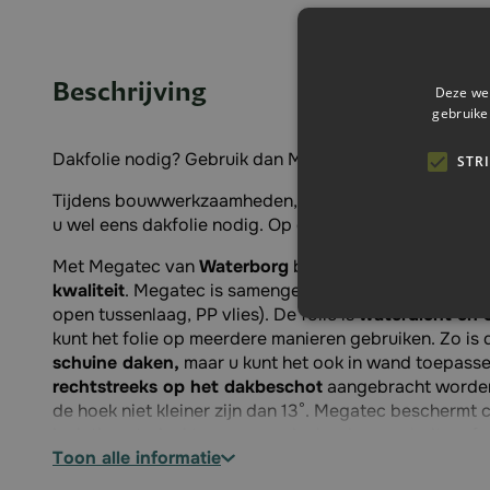
Beschrijving
Deze web
gebruike
Dakfolie nodig? Gebruik dan Megatec dakfolie van W
STR
Tijdens bouwwerkzaamheden, zowel nieuwbouw als re
u wel eens dakfolie nodig. Op deze rol zit 1,5 x 50 m
Met Megatec van
Waterborg
bent u verzekerd van e
kwaliteit
. Megatec is samengesteld uit
drie lagen spi
open tussenlaag, PP vlies). De folie is
waterdicht en
kunt het folie op meerdere manieren gebruiken. Zo is 
schuine daken,
maar u kunt het ook in wand toepassen
rechtstreeks op het dakbeschot
aangebracht worden.
de hoek niet kleiner zijn dan 13°. Megatec beschermt 
isolatiemateriaal tegen weersinvloeden van buitenaf.
toon alle informatie
Waarom Megatec van Waterborg?