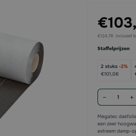
Exclusief btw:
€103
€124,78
Staffelprijzen
2
stuks
-
2
%
€101,
06
Aantal
Megatec dakfolie
een zeer hoogwaar
extreem damp-op