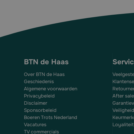
Waterdampdoorlaatbaarheid: ca. 1000 g/m² d
Waterkerendheid ca. 0.03 m
Temp.Bestendigheid -40 tot +80 Celsius
BTN de Haas
Servi
Over BTN de Haas
Veelgest
Geschiedenis
Klantense
Algemene voorwaarden
Retourne
Privacybeleid
After sal
Disclaimer
Garantie
Sponsorbeleid
Veilighei
Boeren Trots Nederland
Keurmerk
Vacatures
Loyalite
TV commercials