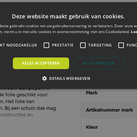
Deze website maakt gebruik van cookies.
Specificaties
site gebruikt cookies om uw gebruikerservaring te verbeteren. Door onze w
n, stemt u in met alle cookies in overeenstemming met ons Cookiebeleid.
Le
Artikelnummer
aterborg!
IKT NOODZAKELIJK
PRESTATIE
TARGETING
FUNC
novatieprojecten heeft
Aanbieding
eter Megatec 135.
ALLES ACCEPTEREN
ALLES AFWIJZEN
en
hoogwaardige
EAN
DETAILS WEERGEVEN
nvlies
( PP vlies, diffusie-
 extreem dampopen
. U
Merk
de folie geschikt voor
. Het folie kan
 Bij een schuin dak mag
Artikelnummer merk
constructies en
Kleur