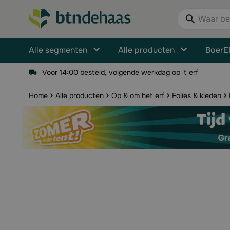
Ga naar de inhoud
Waar bent u n
Alle segmenten
Alle producten
BoerE
Voor 14:00 besteld, volgende werkdag op 't erf
Home
Alle producten
Op & om het erf
Folies & kleden