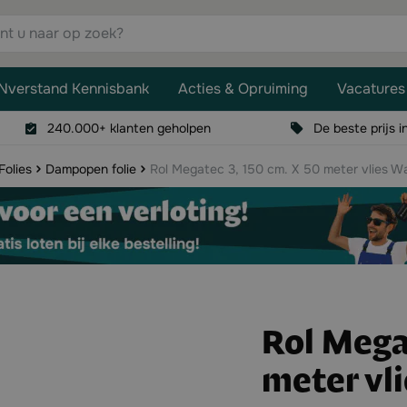
aar op zoek?
Nverstand Kennisbank
Acties & Opruiming
Vacatures
240.000+ klanten geholpen
De beste prijs i
Folies
Dampopen folie
Rol Megatec 3, 150 cm. X 50 meter vlies W
Rol Megat
meter vl