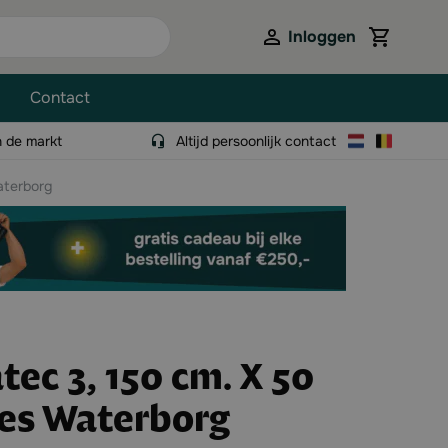
Inloggen
View cart,
Contact
n de markt
Altijd persoonlijk contact
aterborg
ec 3, 150 cm. X 50
ies Waterborg