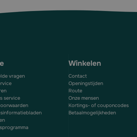
ce
Winkelen
elde vragen
Contact
rvice
Openingstijden
ren
Route
es service
Onze mensen
voorwaarden
Kortings- of couponcodes
dsinformatiebladen
Betaalmogelijkheden
en
itsprogramma