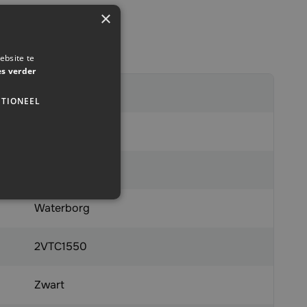
×
ebsite te
es verder
254004
TIONEEL
x
8719831275250
Waterborg
2VTC1550
Zwart