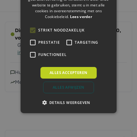
website te gebruiken, stemt u in met alle
cookies in overeenstemming met ons
Cookiebeleid.
Lees verder
Direct leverbaar - Bestel voor dinsdag 14:00,
STRIKT NOODZAKELIJK
volgende werkdag op ’t erf
PRESTATIE
TARGETING
Gratis verzending vanaf 250 euro
Meer
informatie
FUNCTIONEEL
Hulp nodig?
Neem contact met ons op
ALLES ACCEPTEREN
Meer dan 240.000 klanten geholpen
ALLES AFWIJZEN
DETAILS WEERGEVEN