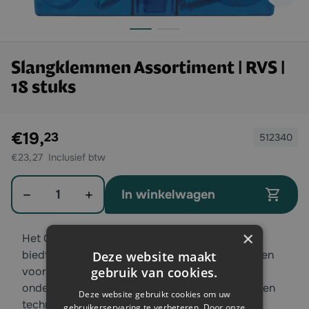
Slangklemmen Assortiment | RVS |
18 stuks
Exclusief btw:
€19,
23
512340
€23,27
Aantal
In winkelwagen
×
Het Granit Assortiment slangklemmen 18-delig
biedt een complete selectie aan stevige klemmen
Deze website maakt
gebruik van cookies.
voor verschillende slangdiameters, ideaal voor
onderhouds- en reparatiewerk in de landbouw en
Deze website gebruikt cookies om uw
techniek.
gebruikerservaring te verbeteren. Door onze