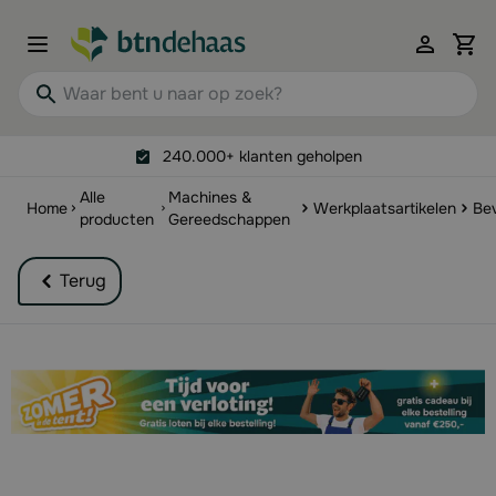
Ga naar de inhoud
View 
Waar bent u naar op zoek?
240.000+ klanten geholpen
Alle
Machines &
Home
Werkplaatsartikelen
Bev
producten
Gereedschappen
Terug