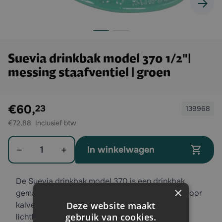
Suevia drinkbak model 370 1/2"|
messing staafventiel | groen
Exclusief btw:
€60,
23
139968
€72,88
Aantal
In winkelwagen
De Suevia drinkbak model 370 is een drinkbak
×
gemaakt van gietijzer en speciaal ontworpen voor
Deze website maakt
kalveren, schapen en geiten. Dankzij de
gebruik van cookies.
lichtlopende staafventiel en lokwaterdrempel