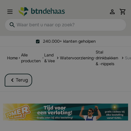
Ga naar de inhoud
View 
Waar bent u naar op zoek?
240.000+ klanten geholpen
Stal
Alle
Land
Home
Watervoorziening
drinkbakken
Sue
producten
& Vee
& -nippels
Terug