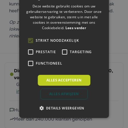
kunnen de dieren goed leren drinken. De drinkbak
Deze website gebruikt cookies om uw
heeft een 1/2" bovenaansluiting met buitendraad.
gebruikerservaring te verbeteren. Door onze
website te gebruiken, stemt u in met alle
Op zoek naar een gietijzeren drinkbak met
cookies in overeenstemming met ons
Cookiebeleid.
Lees verder
lokwaterdrempel voor aansluiting op een
rinleiding? Bekijk dan
Model 375
.
STRIKT NOODZAKELIJK
PRESTATIE
TARGETING
FUNCTIONEEL
Direct leverbaar - Bestel voor dinsdag 14:00,
volgende werkdag op ’t erf
ALLES ACCEPTEREN
Gratis verzending vanaf 250 euro
Meer
informatie
ALLES AFWIJZEN
DETAILS WEERGEVEN
Hulp nodig?
Neem contact met ons op
Meer dan 240.000 klanten geholpen