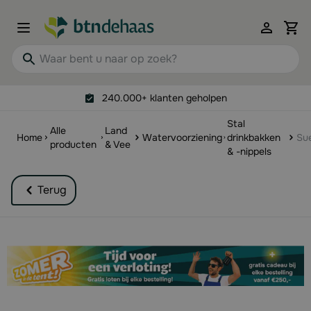
Ga naar de inhoud
View 
Waar bent u naar op zoek?
240.000+ klanten geholpen
Stal
Alle
Land
Home
Watervoorziening
drinkbakken
Sue
producten
& Vee
& -nippels
Terug