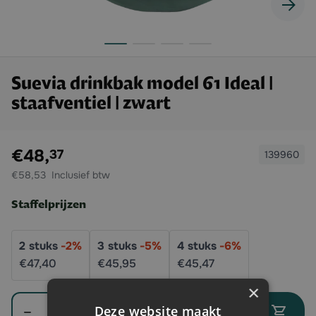
Suevia drinkbak model 61 Ideal |
staafventiel | zwart
Exclusief btw:
€48,
37
139960
€58,53
Staffelprijzen
2
stuks
-
2
%
3
stuks
-
5
%
4
stuks
-
6
%
€47,
40
€45,
95
€45,
47
×
Aantal
Deze website maakt
In winkelwagen