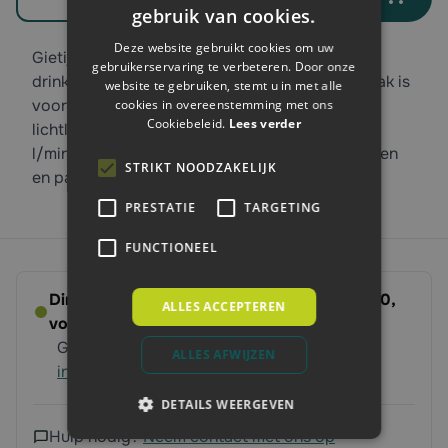
gebruik van cookies.
Deze website gebruikt cookies om uw
Gietijzeren drinkbak kopen? Dan is deze Suevia
gebruikerservaring te verbeteren. Door onze
drinkbak, Ideal model 61, iets voor u. De drinkbak is
website te gebruiken, stemt u in met alle
voorzien van een messing staafventiel, is
cookies in overeenstemming met ons
Cookiebeleid.
Lees verder
lichtlopend en heeft een waterafgifte van 4-5
l/min. Het zwarte drinkbakje is ideaal voor koeien
STRIKT NOODZAKELIJK
en paarden.
PRESTATIE
TARGETING
FUNCTIONEEL
Direct leverbaar - Bestel voor dinsdag 14:00,
ALLES ACCEPTEREN
volgende werkdag op ’t erf
Gratis verzending vanaf 250 euro
Meer
ALLES AFWIJZEN
informatie
DETAILS WEERGEVEN
Hulp nodig?
Neem contact met ons op