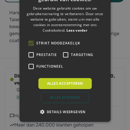
Deze website gebruikt cookies om uw
Handige aardappelmand van Talen Tools! In de
gebruikerservaring te verbeteren. Door onze
Talen Tools aardappelmand kunt u veel meer
website te gebruiken, stemt u in met alle
cookies in overeenstemming met ons
bewaren dan aardappels. De ronde mand is
Cookiebeleid.
Lees verder
gemaakt van metaal en heeft een antraciet kleurige
coating. De afmeting is 45 x 45cm.
STRIKT NOODZAKELIJK
PRESTATIE
TARGETING
FUNCTIONEEL
Direct leverbaar - Bestel voor dinsdag 14:00,
volgende werkdag op ’t erf
ALLES ACCEPTEREN
Gratis verzending vanaf 250 euro
Meer
informatie
ALLES AFWIJZEN
DETAILS WEERGEVEN
Hulp nodig?
Neem contact met ons op
Meer dan 240.000 klanten geholpen