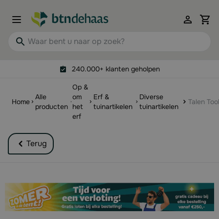
Ga naar de inhoud
View 
Waar bent u naar op zoek?
240.000+ klanten geholpen
Op &
Alle
om
Erf &
Diverse
Home
Talen Too
producten
het
tuinartikelen
tuinartikelen
erf
Terug