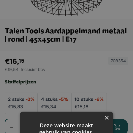
Talen Tools Aardappelmand metaal
| rond | 45x45cm | E17
Exclusief btw:
€16,
15
708354
€19,54
Staffelprijzen
2
stuks
-
2
%
4
stuks
-
5
%
10
stuks
-
6
%
€15,
83
€15,
34
€15,
18
×
Aantal
Deze website maakt
In winkelwagen
gebruik van cookies.