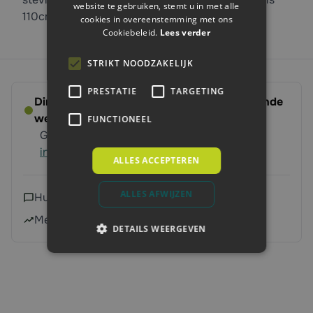
website te gebruiken, stemt u in met alle
110cm lang.
cookies in overeenstemming met ons
Cookiebeleid.
Lees verder
STRIKT NOODZAKELIJK
PRESTATIE
TARGETING
Direct leverbaar - Bestel voor 14:00, volgende
werkdag op ’t erf
FUNCTIONEEL
Gratis verzending vanaf 250 euro
Meer
informatie
ALLES ACCEPTEREN
ALLES AFWIJZEN
Hulp nodig?
Neem contact met ons op
Meer dan 240.000 klanten geholpen
DETAILS WEERGEVEN