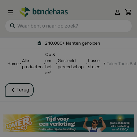
Ga naar de inhoud
View 
Waar bent u naar op zoek?
240.000+ klanten geholpen
Op &
Alle
om
Gesteeld
Losse
Home
Talen Tools Bat
producten
het
gereedschap
stelen
erf
Terug