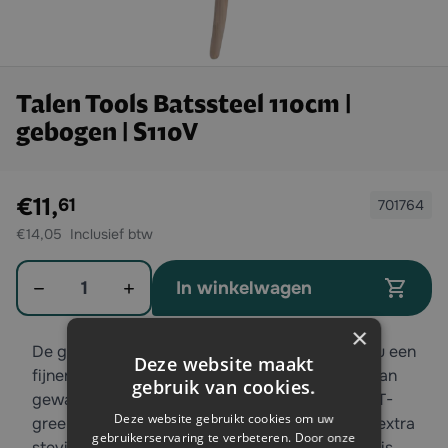
Talen Tools Batssteel 110cm |
gebogen | S110V
Exclusief btw:
€11,
61
701764
€14,05
Aantal
In winkelwagen
×
De gebogen schopsteel van Talen Tools geeft u een
Deze website maakt
fijnere werkhouding! De batssteel is gemaakt van
gebruik van cookies.
gewaxt essenhout en heeft een doorgestoken T-
Deze website gebruikt cookies om uw
greep handvat. Deze aspecten geven de steel extra
gebruikerservaring te verbeteren. Door onze
stevigheid en een langere levensduur. De steel is