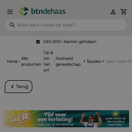
Ga naar de inhoud
View 
Waar bent u naar op zoek?
240.000+ klanten geholpen
Op &
Alle
om
Gesteeld
Home
Spades
Talen Tools D
producten
het
gereedschap
erf
Terug