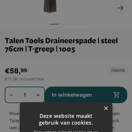
Talen Tools Draineerspade | steel
76cm | T-greep | 1005
Exclusief btw:
€58,
99
708108
€71,38
Aantal
In winkelwagen
×
Moet u smalle gleuven graven? Dan gebruikt u een
Deze website maakt
Talen Tools draineerspade. Deze spade wordt ook
gebruik van cookies.
wel drainagespade genoemd. Door het lange en
Deze website gebruikt cookies om uw