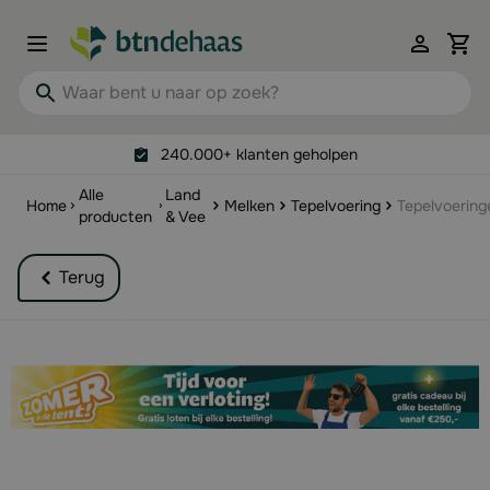
Ga naar de inhoud
View 
Waar bent u naar op zoek?
240.000+ klanten geholpen
Alle
Land
Home
Melken
Tepelvoering
Tepelvoering
producten
& Vee
Terug