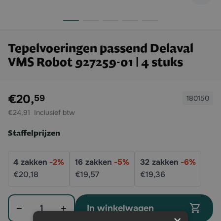
Tepelvoeringen passend Delaval
VMS Robot 927259-01 | 4 stuks
Exclusief btw:
€20,
59
180150
€24,91
Staffelprijzen
4
zakken
-
2
%
16
zakken
-
5
%
32
zakken
-
6
%
€20,
18
€19,
57
€19,
36
Aantal
In winkelwagen
×