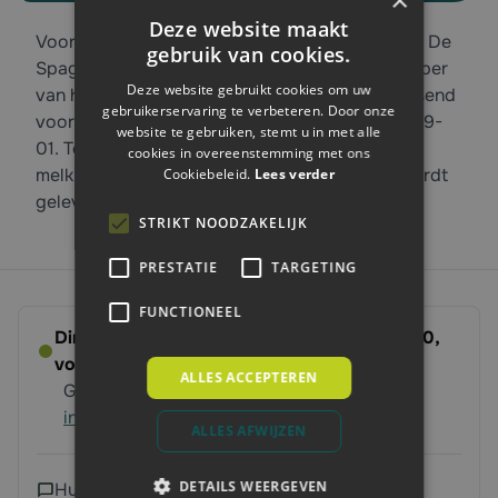
Deze website maakt
Voorkom bacteriën en nadelige melkprestaties. De
gebruik van cookies.
Spaggiari tepelvoeringen zijn gemaakt van rubber
Deze website gebruikt cookies om uw
van hoge kwaliteit. De tepelvoeringen zijn passend
gebruikerservaring te verbeteren. Door onze
voor Delaval VMS Robot, originele code 927259-
website te gebruiken, stemt u in met alle
01. Tepelvoeringen vervangen doet u met de
cookies in overeenstemming met ons
melkmachine onderdelen van BTN de Haas. Wordt
Cookiebeleid.
Lees verder
geleverd per 4 stuks.
STRIKT NOODZAKELIJK
PRESTATIE
TARGETING
FUNCTIONEEL
Direct leverbaar - Bestel voor dinsdag 14:00,
volgende werkdag op ’t erf
ALLES ACCEPTEREN
Gratis verzending vanaf 250 euro
Meer
informatie
ALLES AFWIJZEN
DETAILS WEERGEVEN
Hulp nodig?
Neem contact met ons op