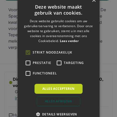
Deze website maakt
Voorkom bacteriën en nadelige melkprestaties. De
gebruik van cookies.
Spaggiari tepelvoeringen zijn gemaakt van hoge
Deze website gebruikt cookies om uw
kwaliteit rubber. De tepelvoeringen zijn passend
gebruikerservaring te verbeteren. Door onze
voor SAC, originele code 252.15.010.
website te gebruiken, stemt u in met alle
Tepelvoeringen vervangen doet u met de
cookies in overeenstemming met ons
melkmachine onderdelen van BTN de Haas. In de
Cookiebeleid.
Lees verder
verpakking zitten 4 stuks.
STRIKT NOODZAKELIJK
PRESTATIE
TARGETING
FUNCTIONEEL
Direct leverbaar - Bestel voor dinsdag 14:00,
volgende werkdag op ’t erf
ALLES ACCEPTEREN
Gratis verzending vanaf 250 euro
Meer
informatie
ALLES AFWIJZEN
DETAILS WEERGEVEN
Hulp nodig?
Neem contact met ons op