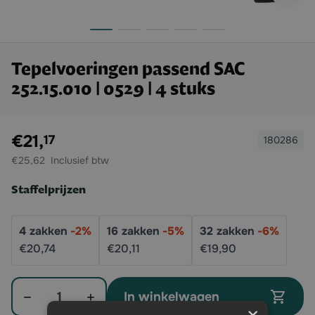
Tepelvoeringen passend SAC
252.15.010 | 0529 | 4 stuks
Exclusief btw:
€21,
17
180286
€25,62
Staffelprijzen
4
zakken
-
2
%
16
zakken
-
5
%
32
zakken
-
6
%
€20,
74
€20,
11
€19,
90
Aantal
In winkelwagen
×