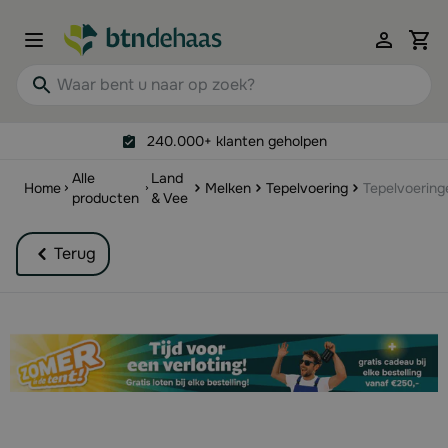
Ga naar de inhoud
View 
Waar bent u naar op zoek?
240.000+ klanten geholpen
Alle
Land
Home
Melken
Tepelvoering
Tepelvoering
producten
& Vee
Terug