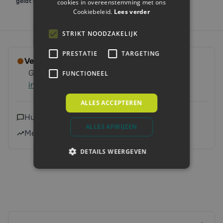
geldt dit alleen bij afname van gelijke maat en kleur.
cookies in overeenstemming met ons
Cookiebeleid.
Lees verder
STRIKT NOODZAKELIJK
PRESTATIE
TARGETING
Verwachte levertijd 2 - 6 werkdagen
Gratis verzending vanaf 250 euro
Meer
FUNCTIONEEL
informatie
ALLES ACCEPTEREN
Hulp nodig?
Neem contact met ons op
ALLES AFWIJZEN
Meer dan 240.000 klanten geholpen
DETAILS WEERGEVEN