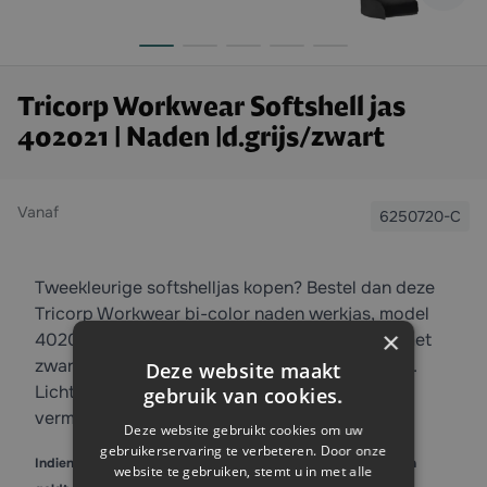
Tricorp Workwear Softshell jas
402021 | Naden |d.grijs/zwart
Vanaf
6250720-C
Tweekleurige softshelljas kopen? Bestel dan deze
Tricorp Workwear bi-color naden werkjas, model
×
402021. De jas heeft een stoere donkergrijze met
zwarte kleur en is gemaakt van 100% polyester.
Deze website maakt
Licht van gewicht en heeft een ademend
gebruik van cookies.
vermogen.
Deze website gebruikt cookies om uw
gebruikerservaring te verbeteren. Door onze
Indien er staffelkorting op het product van toepassing is, dan
website te gebruiken, stemt u in met alle