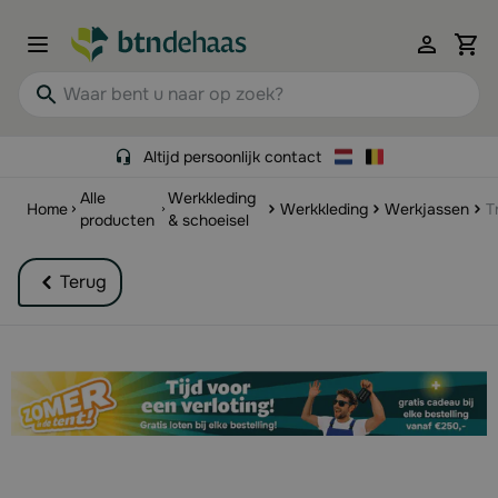
Ga naar de inhoud
View 
Waar bent u naar op zoek?
Altijd persoonlijk contact
Alle
Werkkleding
Home
Werkkleding
Werkjassen
T
producten
& schoeisel
Terug