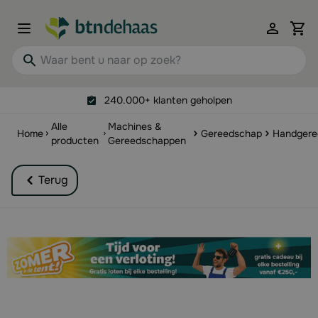
Ga naar de inhoud
View 
Waar bent u naar op zoek?
240.000+ klanten geholpen
Alle
Machines &
Home
Gereedschap
Handgere
producten
Gereedschappen
Terug