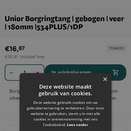
Unior Borgringtang | gebogen | veer
| 180mm |534PLUS/1DP
Exclusief btw:
€16,
87
704600
€20,41
Aantal
In winkelwagen
×
Deze website maakt
Borgringtang met veer van Unior. Erg geschikt om
gebruik van cookies.
uitwendige borgveren te plaatsen of verwijderen.
Deze website gebruikt cookies om uw
gebruikerservaring te verbeteren. Door onze
website te gebruiken, stemt u in met alle
cookies in overeenstemming met ons
Cookiebeleid.
Lees verder