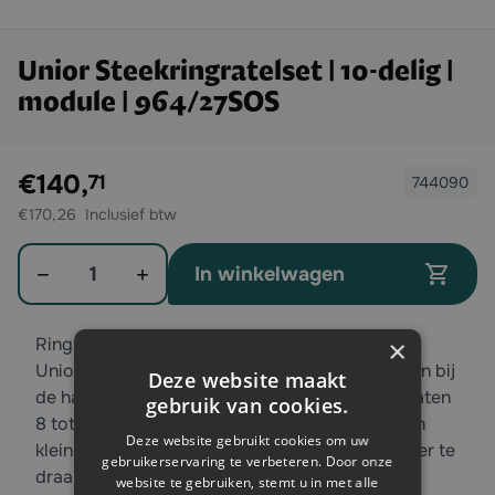
Unior Steekringratelset | 10-delig |
module | 964/27SOS
Exclusief btw:
€140,
71
744090
€170,26
Aantal
In winkelwagen
Ring-steeksleutels kopen? Met deze complete
×
Unior ring-steeksleutelset heeft u diverse maten bij
Deze website maakt
de hand. De set is 10-delig en bestaat uit de maten
gebruik van cookies.
8 tot en met 19. Dankzij het ratel effect kunt u in
Deze website gebruikt cookies om uw
kleine hoeken werken en hoeft de sleutel niet ver te
gebruikerservaring te verbeteren. Door onze
draaien.
website te gebruiken, stemt u in met alle