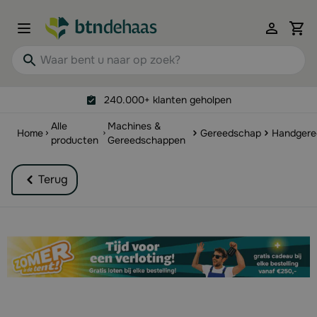
Ga naar de inhoud
View 
Waar bent u naar op zoek?
240.000+ klanten geholpen
Alle
Machines &
Home
Gereedschap
Handgere
producten
Gereedschappen
Terug