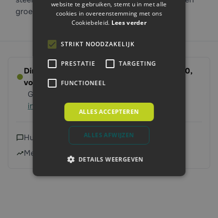
website te gebruiken, stemt u in met alle
groene kleur.
cookies in overeenstemming met ons
Cookiebeleid.
Lees verder
STRIKT NOODZAKELIJK
PRESTATIE
TARGETING
Direct leverbaar - Bestel voor dinsdag 14:00,
volgende werkdag op ’t erf
FUNCTIONEEL
Gratis verzending vanaf 250 euro
Meer
informatie
ALLES ACCEPTEREN
ALLES AFWIJZEN
Hulp nodig?
Neem contact met ons op
Meer dan 240.000 klanten geholpen
DETAILS WEERGEVEN