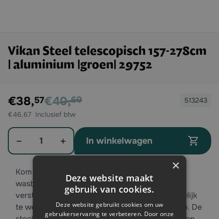
Vikan Steel telescopisch 157-278cm
| aluminium |groen| 29752
Exclusief btw:
€40,
€38,
Exclusief btw
60
57
513243
€46,67
Aantal
In winkelwagen
×
Kom overal bij met de telescopische steel voor
Deze website maakt
wasborstels! De Vink steel is telescopisch
gebruik van cookies.
verstelbaar van 157 tot 278cm. U gaat gemakkelijk
Deze website gebruikt cookies om uw
te werk door de comfortabele en stevige greep. De
gebruikerservaring te verbeteren. Door onze
steel is gemaakt van sterk aluminium en heeft een