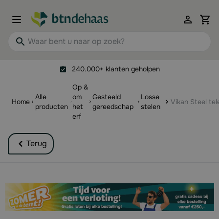
Ga naar de inhoud
View 
Waar bent u naar op zoek?
240.000+ klanten geholpen
Op &
Alle
om
Gesteeld
Losse
Home
Vikan Steel te
producten
het
gereedschap
stelen
erf
Terug