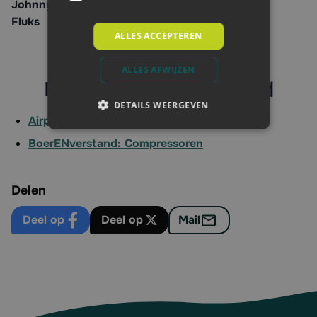
Productspecialist machines &
gereedschappen
ALLES ACCEPTEREN
ALLES AFWIJZEN
Relevant BoerENverstand
DETAILS WEERGEVEN
Airpress compressor
BoerENverstand: Compressoren
Delen
Deel op
Deel op
Mail