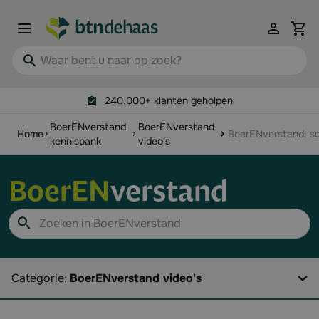
Ga naar de inhoud
View 
Waar bent u naar op zoek?
240.000+ klanten geholpen
BoerENverstand
BoerENverstand
Home
BoerENverstand: s
kennisbank
video's
BoerEN
verstand
Zoek
Categorie
BoerENverstand video's