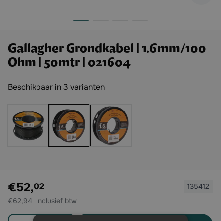
Gallagher Grondkabel | 1.6mm/100
Ohm | 50mtr | 021604
Beschikbaar in 3 varianten
Exclusief btw:
€52,
02
135412
€62,94
Aantal