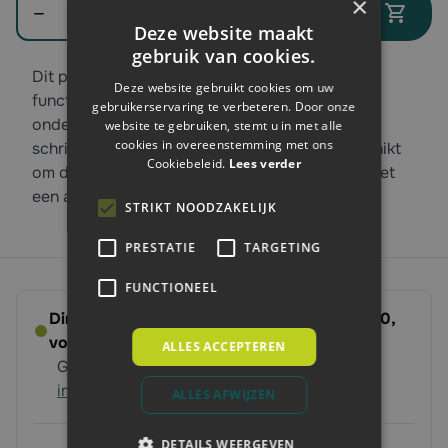
×
In winkelwagen
Deze website maakt
gebruik van cookies.
Dit product is onmisbaar voor een goed
Deze website gebruikt cookies om uw
functionerende afrastering. Het zorgt voor de
gebruikerservaring te verbeteren. Door onze
ondergrondse verbinding tussen
website te gebruiken, stemt u in met alle
cookies in overeenstemming met ons
schrikdraadapparaat en afrastering. Ook geschikt
Cookiebeleid.
Lees verder
om de afrastering ondergronds te verbinden met
een ander deel van de afrastering.
STRIKT NOODZAKELIJK
PRESTATIE
TARGETING
FUNCTIONEEL
Direct leverbaar - Bestel voor dinsdag 14:00,
volgende werkdag op ’t erf
ALLES ACCEPTEREN
Gratis verzending vanaf 250 euro
Meer
informatie
ALLES AFWIJZEN
DETAILS WEERGEVEN