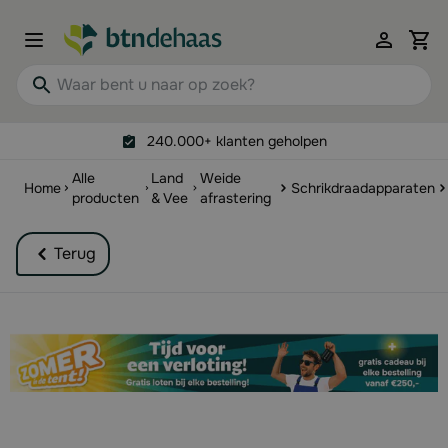
Ga naar de inhoud
View 
Waar bent u naar op zoek?
240.000+ klanten geholpen
Alle
Land
Weide
Home
Schrikdraadapparaten
producten
& Vee
afrastering
Terug