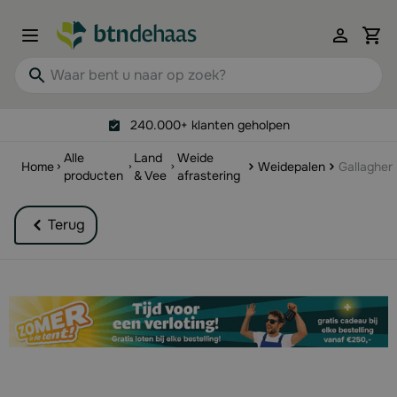
Ga naar de inhoud
View 
Waar bent u naar op zoek?
240.000+ klanten geholpen
Alle
Land
Weide
Home
Weidepalen
Gallagher
producten
& Vee
afrastering
Terug