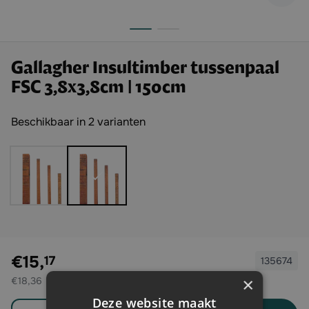
Gallagher Insultimber tussenpaal
FSC 3,8x3,8cm | 150cm
Beschikbaar in 2 varianten
Exclusief btw:
€15,
17
135674
×
€18,36
Deze website maakt
Aantal