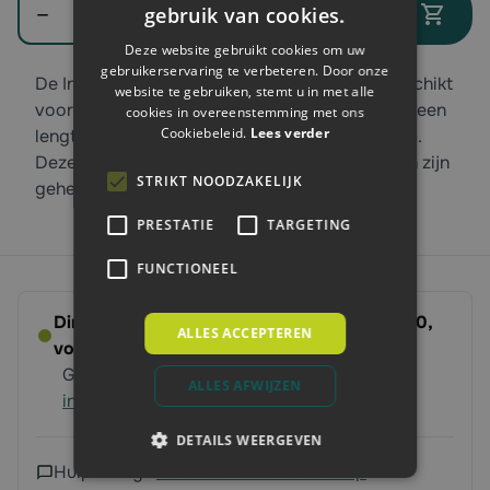
gebruik van cookies.
In winkelwagen
Deze website gebruikt cookies om uw
gebruikerservaring te verbeteren. Door onze
De Insultimber tussenpaal van Gallagher is geschikt
website te gebruiken, stemt u in met alle
voor de permanente afrastering. De paal heeft een
cookies in overeenstemming met ons
Cookiebeleid.
Lees verder
lengte van 150 cm en een dikte van 3,8 x 3,8cm.
Deze houten palen gaan tot wel 30 jaar mee en zijn
STRIKT NOODZAKELIJK
geheel onderhoudsvrij!
PRESTATIE
TARGETING
FUNCTIONEEL
Direct leverbaar - Bestel voor dinsdag 14:00,
ALLES ACCEPTEREN
volgende werkdag op ’t erf
Gratis verzending vanaf 250 euro
Meer
ALLES AFWIJZEN
informatie
DETAILS WEERGEVEN
Hulp nodig?
Neem contact met ons op