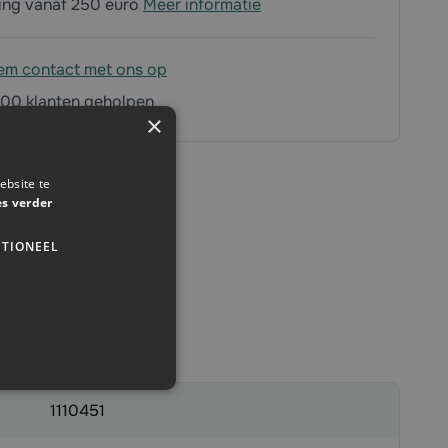
ding vanaf 250 euro
Meer informatie
em contact met ons op
00 klanten geholpen
×
ebsite te
es verder
TIONEEL
1110451