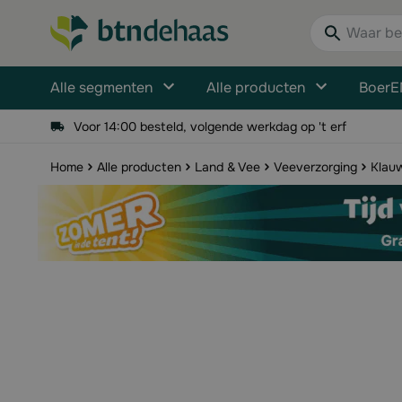
Ga naar de inhoud
Waar bent u n
Alle segmenten
Alle producten
BoerE
Voor 14:00 besteld, volgende werkdag op 't erf
Home
Alle producten
Land & Vee
Veeverzorging
Klau