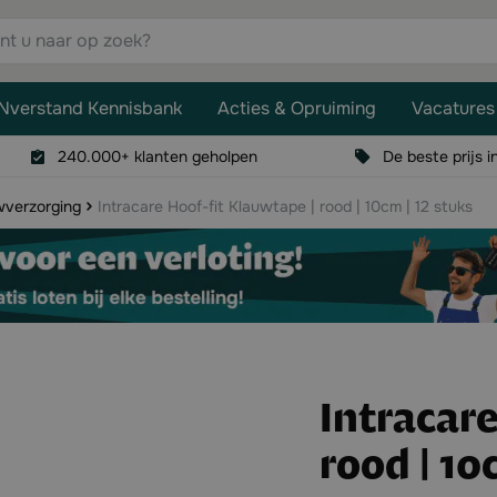
aar op zoek?
Nverstand Kennisbank
Acties & Opruiming
Vacatures
240.000+ klanten geholpen
De beste prijs i
wverzorging
Intracare Hoof-fit Klauwtape | rood | 10cm | 12 stuks
Intracare
rood | 10