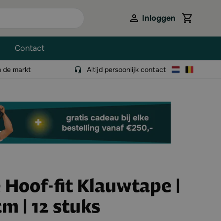
Inloggen
View cart,
Contact
n de markt
Altijd persoonlijk contact
 Hoof-fit Klauwtape |
cm | 12 stuks