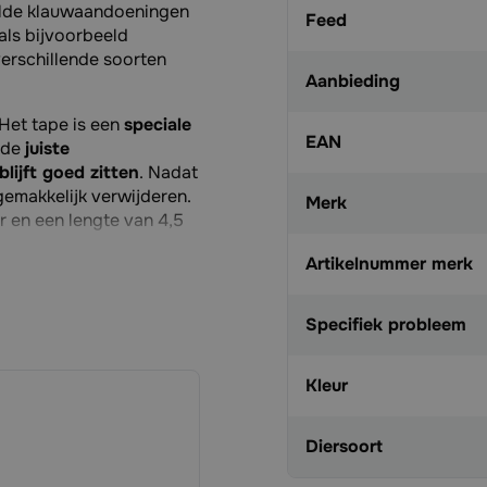
alde klauwaandoeningen
Feed
ls bijvoorbeeld
verschillende soorten
Aanbieding
 Het tape is een
speciale
EAN
 de
juiste
blijft goed zitten
. Nadat
gemakkelijk verwijderen.
Merk
r en een lengte van 4,5
Artikelnummer merk
Specifiek probleem
/hoeven
Kleur
Diersoort