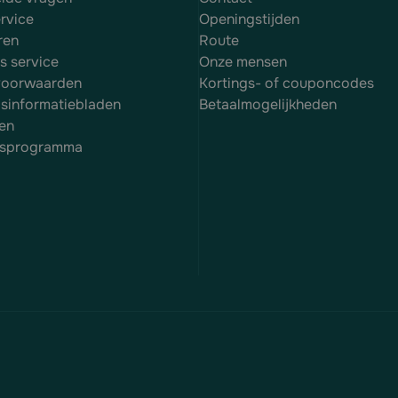
rvice
Openingstijden
ren
Route
es service
Onze mensen
voorwaarden
Kortings- of couponcodes
dsinformatiebladen
Betaalmogelijkheden
en
itsprogramma