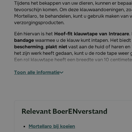
Tijdens het bekappen van uw dieren, kunnen er bepa
tevoorschijn komen. Om deze klauwaandoeningen, zoa
Mortellaro, te behandelen, kunt u gebruik maken van 
verzorgingsproducten.
Eén hiervan is het
Hoof-fit klauwtape van Intracare
.
bandage
waarmee u de klauw kunt intapen. Het biedt
bescherming
,
plakt niet
vast aan de huid of haren en
het zijn werk heeft gedaan, kunt u de rode tape weer 
Een rol klauwtape heeft een breedte van 10 centimete
meter.
toon alle informatie
Specificaties:
Geschikt voor: bescherming behandelde klauwen
Type: klauwtape, bandage
Breedte: 10 centimeter
Lengte: 4,5 meter
Relevant BoerENverstand
Inhoud: 12 stuks
Kleuren: rood
Mortellaro bij koeien