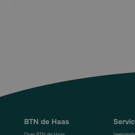
BTN de Haas
Servi
Over BTN de Haas
Veelgest