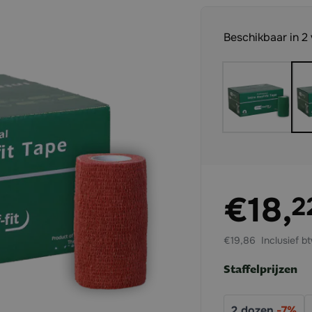
Beschikbaar in 2
Exclusief btw:
€18,
2
€19,86
Staffelprijzen
2
dozen
-
7
%