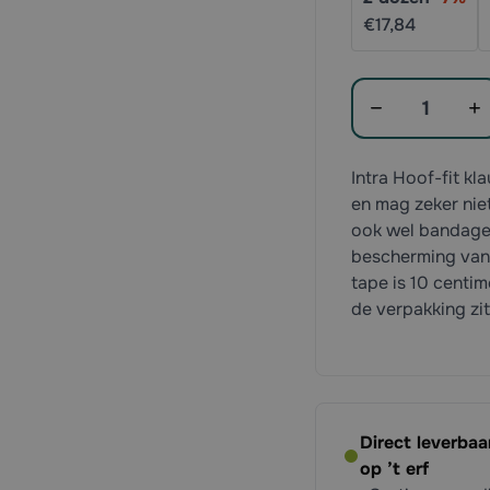
€17,
84
Aantal
Intra Hoof-fit kl
en mag zeker nie
ook wel bandage
bescherming van 
tape is 10 centim
de verpakking zit
Direct leverba
op ’t erf