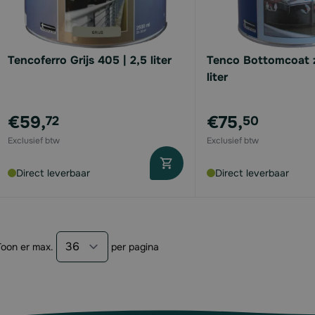
Tencoferro Grijs 405 | 2,5 liter
Tenco Bottomcoat z
liter
€59,
€75,
72
50
Direct leverbaar
Direct leverbaar
Toon er max.
per pagina