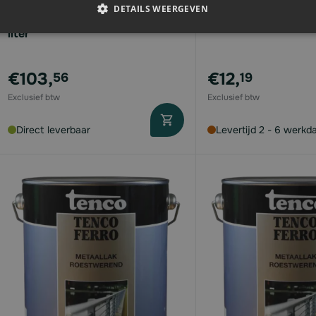
DETAILS WEERGEVEN
Tencopracht Carbobruin | 10
Tenco Ijzermenie | 0
liter
€103,
€12,
56
19
Direct leverbaar
Levertijd 2 - 6 werkd