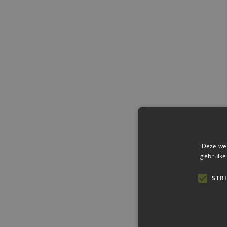
Deze web
gebruike
STR