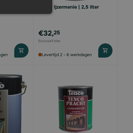
,75 liter
Tenco Ijzermenie | 2,5 liter
€32,
25
agen
Levertijd 2 - 6 werkdagen