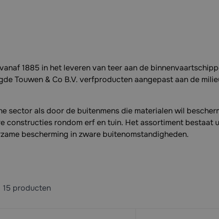
vanaf 1885 in het leveren van teer aan de binnenvaartschipp
igde Touwen & Co B.V. verfproducten aangepast aan de mili
che sector als door de buitenmens die materialen wil besche
constructies rondom erf en tuin. Het assortiment bestaat uit 
urzame bescherming in zware buitenomstandigheden.
15
producten