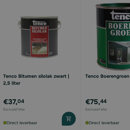
available
available
available
available
Tenco Bitumen silolak zwart |
Tenco Boerengroen |
2,5 liter
€37,
€75,
04
44
available
available
Direct leverbaar
Direct leverbaar