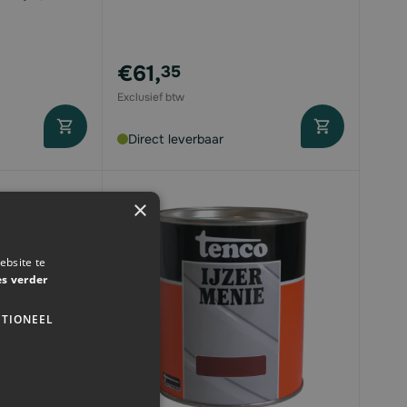
€61,
35
Direct leverbaar
×
ebsite te
es verder
TIONEEL