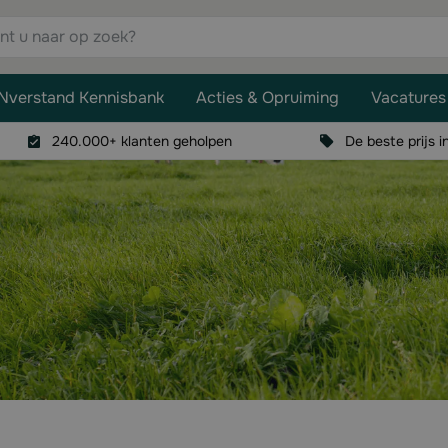
aar op zoek?
Nverstand Kennisbank
Acties & Opruiming
Vacatures
240.000+ klanten geholpen
De beste prijs i