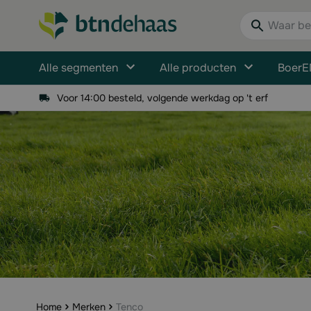
Ga naar de inhoud
Waar bent u n
Alle segmenten
Alle producten
BoerE
Voor 14:00 besteld, volgende werkdag op 't erf
Home
Merken
Tenco