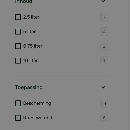
Inhoud
filter
products 
2,5 liter
7
products 
5 liter
4
products 
0,75 liter
2
products 
10 liter
1
Toepassing
filter
products 
Bescherming
14
products 
Roestwerend
6