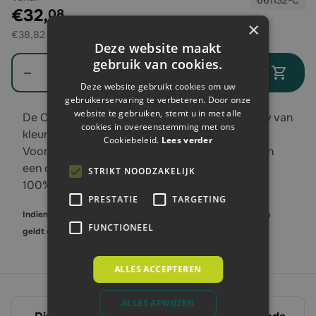
661132-C
Exclusief btw:
€32,
08
×
€38,82
Deze website maakt
Aantal
gebruik van cookies.
In winkelwagen
Deze website gebruikt cookies om uw
gebruikerservaring te verbeteren. Door onze
website te gebruiken, stemt u in met alle
De Oxxa regenjas, model Walaka 5200 is blauw van
cookies in overeenstemming met ons
kleur en is een zeer luxe en moderne regenjas.
Cookiebeleid.
Lees verder
Voorzien van een ritssluiting met drukknopen en
een capuchon met aantreklussen. Gemaakt van
STRIKT NOODZAKELIJK
100% polyester en is wind- en waterdicht.
PRESTATIE
TARGETING
Indien er staffelkorting op het product van toepassing is, dan
FUNCTIONEEL
geldt dit alleen bij afname van gelijke maat en kleur.
ALLES ACCEPTEREN
ALLES AFWIJZEN