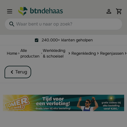
Ga naar de inhoud
View 
Waar bent u naar op zoek?
240.000+ klanten geholpen
Alle
Werkkleding
Home
Regenkleding
Regenjassen
producten
& schoeisel
Terug