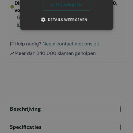
Direct leverbaar - Bestel voor dinsdag 14:00,
ALLES AFWIJZEN
volgende werkdag op ’t erf
Gratis verzending vanaf 250 euro
Meer
DETAILS WEERGEVEN
informatie
Hulp nodig?
Neem contact met ons op
Meer dan 240.000 klanten geholpen
Beschrijving
Specificaties