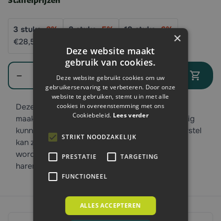
Staffelprijzen
3
stuks
-
2
%
8
stuks
-
5
%
10
stuks
-
6
%
×
€28,
50
€27,
63
€27,
34
Deze website maakt
gebruik van cookies.
Aantal
In winkelwagen
Deze website gebruikt cookies om uw
gebruikerservaring te verbeteren. Door onze
website te gebruiken, stemt u in met alle
cookies in overeenstemming met ons
Deze wand/schuurborstel van het merk Suevia
Cookiebeleid.
Lees verder
maakt het mogelijk dat dieren zichzelf eenvoudig
kunnen schuren tegen eventuele jeuk. Deze borstel
STRIKT NOODZAKELIJK
kan zowel in individuele als in groepshokken
worden opgehangen. De veeborstel met korte
PRESTATIE
TARGETING
haren is geschikt voor kalveren en paarden.
FUNCTIONEEL
ALLES ACCEPTEREN