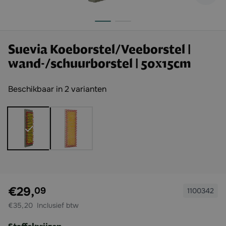
Suevia Koeborstel/Veeborstel |
wand-/schuurborstel | 50x15cm
Beschikbaar in 2 varianten
Exclusief btw:
€29,
09
1100342
€35,20