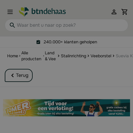
Ga naar de inhoud
View 
Waar bent u naar op zoek?
240.000+ klanten geholpen
Alle
Land
Home
Stalinrichting
Veeborstel
Suevia K
producten
& Vee
Terug