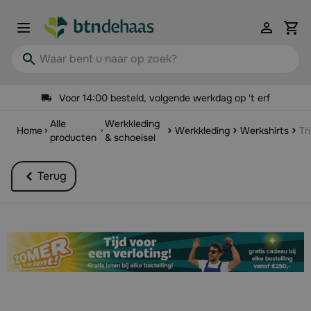
Ga naar de inhoud
View 
Waar bent u naar op zoek?
Voor 14:00 besteld, volgende werkdag op 't erf
Alle
Werkkleding
Home
Werkkleding
Werkshirts
Tr
producten
& schoeisel
Terug