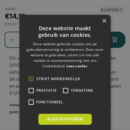
Vanaf
6249342-C
Exclusief btw:
€14,
99
×
€18,14
Deze website maakt
gebruik van cookies.
Aantal
In winkelwagen
Deze website gebruikt cookies om uw
gebruikerservaring te verbeteren. Door onze
website te gebruiken, stemt u in met alle
Dit stoere poloshirt van Tricorp Workwear, model
cookies in overeenstemming met ons
201003/PP180, is gemaakt van 50% gekamd
Cookiebeleid.
Lees verder
katoen en 50% polyester. Dankzij het gebruik van
dit duurzame materiaal, behoudt het shirt zijn vorm
STRIKT NOODZAKELIJK
en een mooie blauwe kleur. Verkrijgbaar in de maten
PRESTATIE
TARGETING
S t/m 4Xl, ook in andere kleuren.
FUNCTIONEEL
Indien er staffelkorting op het product van toepassing is, dan
geldt dit alleen bij afname van gelijke maat en kleur.
ALLES ACCEPTEREN