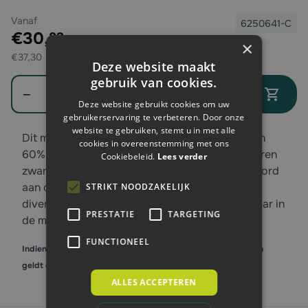
Vanaf
6250641-C
Exclusief btw:
€30,
83
×
€37,30
Deze website maakt
gebruik van cookies.
Aantal
In winkelwagen
Deze website gebruikt cookies om uw
gebruikerservaring te verbeteren. Door onze
website te gebruiken, stemt u in met alle
Dit model polosweater, 302001, is gemaakt van
cookies in overeenstemming met ons
60% katoen en 40% polyester en heeft de kleuren
Cookiebeleid.
Lees verder
zwart met grijs. Voorzien van een elastische boord
aan de onderkant en geschikt om te dragen bij
STRIKT NOODZAKELIJK
diverse werkzaamheden. Deze trui is verkrijgbaar in
PRESTATIE
TARGETING
de maten M t/m 3XL.
FUNCTIONEEL
Indien er staffelkorting op het product van toepassing is, dan
geldt dit alleen bij afname van gelijke maat en kleur.
ALLES ACCEPTEREN