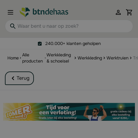
Ga naar de inhoud
View 
Waar bent u naar op zoek?
240.000+ klanten geholpen
Alle
Werkkleding
Home
Werkkleding
Werktruien
Tr
producten
& schoeisel
Terug