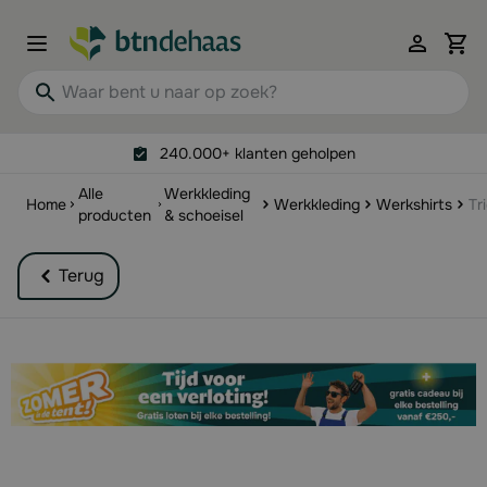
Ga naar de inhoud
View 
Waar bent u naar op zoek?
240.000+ klanten geholpen
Alle
Werkkleding
Home
Werkkleding
Werkshirts
Tr
producten
& schoeisel
Terug